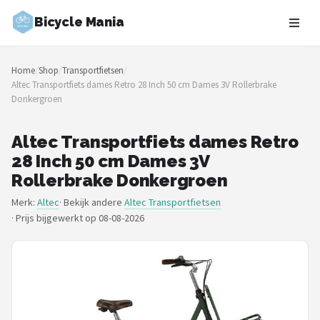
Bicycle Mania
Zoeken
Home
/
Shop
/
Transportfietsen
/
NAVIGATIE
Altec Transportfiets dames Retro 28 Inch 50 cm Dames 3V Rollerbrake
Donkergroen
Shop
Merken
Altec Transportfiets dames Retro
28 Inch 50 cm Dames 3V
Blog
Rollerbrake Donkergroen
Merk:
Altec
· Bekijk andere
Altec Transportfietsen
Fietsroutes
·
Prijs bijgewerkt op 08-08-2026
Kinderfietsen
Stadsfietsen
Elektrische fietsen