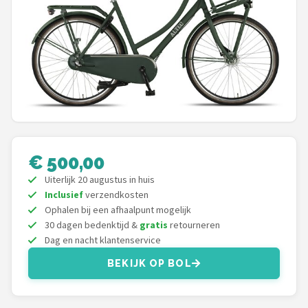
Mountainbikes
Shop
POPULAIRE MERKEN
Basil
Volare
€ 500,00
ABUS
Uiterlijk 20 augustus in huis
Inclusief
verzendkosten
Ophalen bij een afhaalpunt mogelijk
AXA
30 dagen bedenktijd &
gratis
retourneren
Dag en nacht klantenservice
New Looxs
BEKIJK OP BOL
BBB Cycling