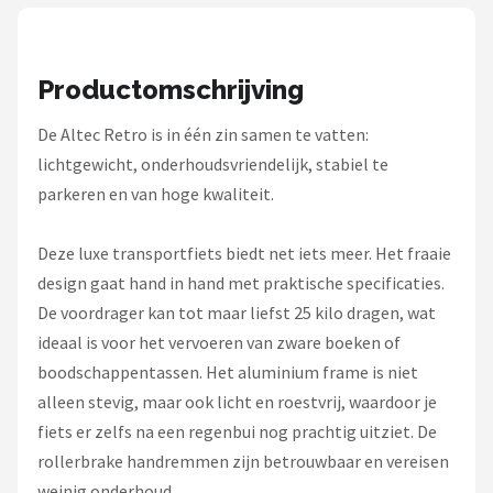
Schwalbe
Voltano
Productomschrijving
Shimano
De Altec Retro is in één zin samen te vatten:
lichtgewicht, onderhoudsvriendelijk, stabiel te
Cortina
parkeren en van hoge kwaliteit.
Alle merken →
Deze luxe transportfiets biedt net iets meer. Het fraaie
design gaat hand in hand met praktische specificaties.
De voordrager kan tot maar liefst 25 kilo dragen, wat
ideaal is voor het vervoeren van zware boeken of
boodschappentassen. Het aluminium frame is niet
alleen stevig, maar ook licht en roestvrij, waardoor je
fiets er zelfs na een regenbui nog prachtig uitziet. De
rollerbrake handremmen zijn betrouwbaar en vereisen
weinig onderhoud.