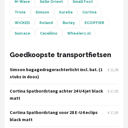
Schwalbe
M-Wave
Selle Orient
Small Foot
Trixie
Simson
Aurelia
Cortina
Voltano
WICKED
Roland
Burley
ECOIFFIER
Shimano
Sunrace
Cavallino
Wheelerz.nl
Cortina
Goedkoopste transportfietsen
Alle merken →
Simson bagagedragerachterlicht incl. bat. (1
€ 11,98
stuks in doos)
Cortina Spatbordstang achter 24 U4 jet black
€ 17,95
matt
Cortina Spatbordstang voor 28 E-U4 eclips
€ 17,95
black matt