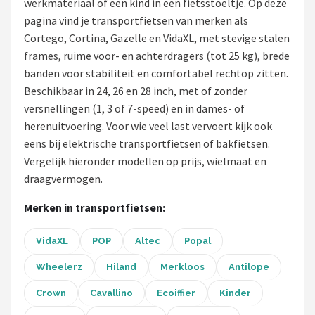
werkmateriaal of een kind in een fietsstoeltje. Op deze
pagina vind je transportfietsen van merken als
Mountainbikes
Cortego, Cortina, Gazelle en VidaXL, met stevige stalen
frames, ruime voor- en achterdragers (tot 25 kg), brede
Shop
banden voor stabiliteit en comfortabel rechtop zitten.
POPULAIRE MERKEN
Beschikbaar in 24, 26 en 28 inch, met of zonder
versnellingen (1, 3 of 7-speed) en in dames- of
Basil
herenuitvoering. Voor wie veel last vervoert kijk ook
eens bij elektrische transportfietsen of bakfietsen.
Volare
Vergelijk hieronder modellen op prijs, wielmaat en
draagvermogen.
ABUS
Merken in transportfietsen:
AXA
VidaXL
POP
Altec
Popal
New Looxs
Wheelerz
Hiland
Merkloos
Antilope
BBB Cycling
Crown
Cavallino
Ecoiffier
Kinder