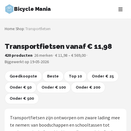
Bicycle Mania
Zoeken
Home
/
Shop
/
Transportfietsen
NAVIGATIE
Shop
Transportfietsen vanaf € 11,98
420 producten
· 26 merken · € 11,98 – € 569,00 ·
Merken
Bijgewerkt op 19-05-2026
Blog
Goedkoopste
Beste
Top 10
Onder € 25
Fietsroutes
Onder € 50
Onder € 100
Onder € 200
Onder € 500
Kinderfietsen
Stadsfietsen
Transportfietsen zijn ontworpen om zware lading mee
te nemen: van boodschappen en schooltassen tot
Elektrische fietsen