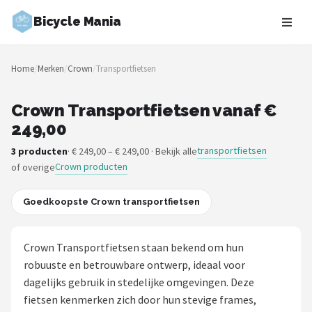
Bicycle Mania
Zoeken
Home
/
Merken
/
Crown
/
Transportfietsen
NAVIGATIE
Shop
Crown Transportfietsen vanaf €
249,00
Merken
transportfietsen
3 producten
· € 249,00 – € 249,00 · Bekijk alle
Crown producten
of overige
Blog
Fietsroutes
Goedkoopste Crown transportfietsen
Kinderfietsen
Crown Transportfietsen staan bekend om hun
robuuste en betrouwbare ontwerp, ideaal voor
Stadsfietsen
dagelijks gebruik in stedelijke omgevingen. Deze
fietsen kenmerken zich door hun stevige frames,
Elektrische fietsen