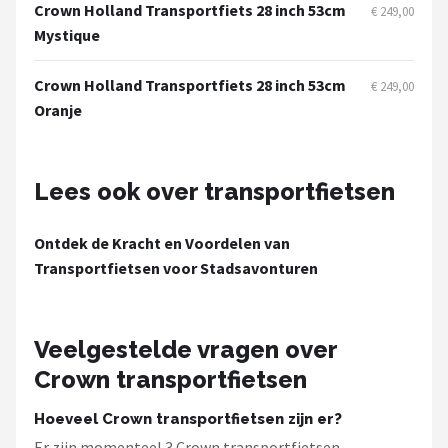
Schwalbe
Crown Holland Transportfiets 28 inch 53cm
€ 249,00
Mystique
Voltano
Crown Holland Transportfiets 28 inch 53cm
€ 249,00
Shimano
Oranje
Cortina
Lees ook over transportfietsen
Alle merken →
Ontdek de Kracht en Voordelen van
Transportfietsen voor Stadsavonturen
Veelgestelde vragen over
Crown transportfietsen
Hoeveel Crown transportfietsen zijn er?
Er zijn momenteel 3 Crown transportfietsen