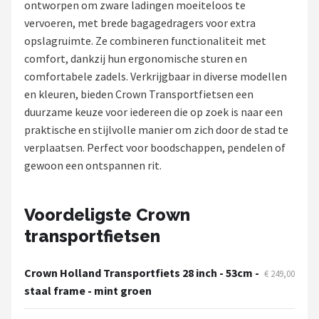
ontworpen om zware ladingen moeiteloos te
vervoeren, met brede bagagedragers voor extra
Mountainbikes
opslagruimte. Ze combineren functionaliteit met
comfort, dankzij hun ergonomische sturen en
Shop
comfortabele zadels. Verkrijgbaar in diverse modellen
POPULAIRE MERKEN
en kleuren, bieden Crown Transportfietsen een
duurzame keuze voor iedereen die op zoek is naar een
Basil
praktische en stijlvolle manier om zich door de stad te
verplaatsen. Perfect voor boodschappen, pendelen of
Volare
gewoon een ontspannen rit.
ABUS
Voordeligste Crown
AXA
transportfietsen
New Looxs
Crown Holland Transportfiets 28 inch - 53cm -
€ 249,00
BBB Cycling
staal frame - mint groen