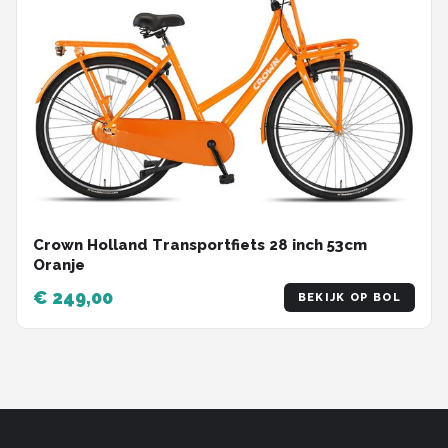
Crown Holland Transportfiets 28 inch 53cm
Oranje
€ 249,00
BEKIJK OP BOL