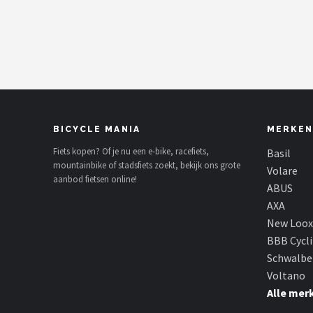
Mountainbikes
Shop
POPULAIRE MERKEN
Basil
BICYCLE MANIA
MERKEN
Volare
Fiets kopen? Of je nu een e-bike, racefiets,
Basil
mountainbike of stadsfiets zoekt, bekijk ons grote
Volare
aanbod fietsen online!
ABUS
ABUS
AXA
AXA
New Loox
BBB Cycl
New Looxs
Schwalbe
Voltano
BBB Cycling
Alle mer