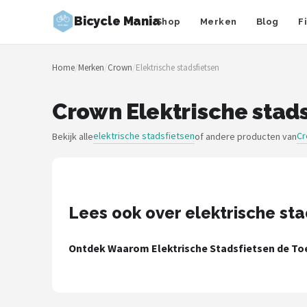
Bicycle Mania
Shop
Merken
Blog
F
Zoeken
Home
/
Merken
/
Crown
/
Elektrische stadsfietsen
NAVIGATIE
Shop
Crown Elektrische stad
Merken
elektrische stadsfietsen
C
Bekijk alle
of andere producten van
Blog
Fietsroutes
Lees ook over elektrische sta
Kinderfietsen
Ontdek Waarom Elektrische Stadsfietsen de Toe
Stadsfietsen
Elektrische fietsen