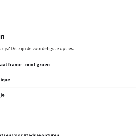
en
js? Dit zijn de voordeligste opties:
taal frame - mint groen
tique
je
ietsen voor Stadsavonturen