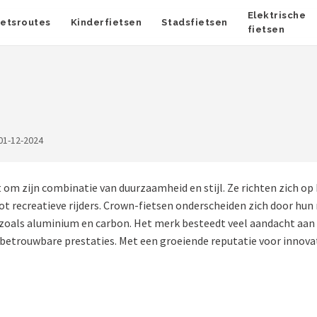
Elektrische
ietsroutes
Kinderfietsen
Stadsfietsen
fietsen
01-12-2024
m zijn combinatie van duurzaamheid en stijl. Ze richten zich op
tot recreatieve rijders. Crown-fietsen onderscheiden zich door hu
oals aluminium en carbon. Het merk besteedt veel aandacht aan r
r betrouwbare prestaties. Met een groeiende reputatie voor innova