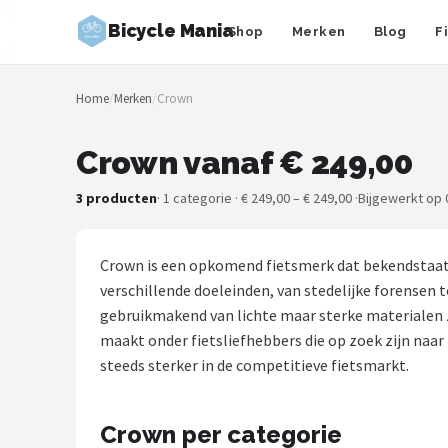
Bicycle Mania
Shop
Merken
Blog
F
Zoeken
Home
/
Merken
/
Crown
NAVIGATIE
Shop
Crown vanaf € 249,00
Merken
3 producten
· 1 categorie · € 249,00 – € 249,00 ·
Bijgewerkt op 
Blog
Crown is een opkomend fietsmerk dat bekendstaat o
Fietsroutes
verschillende doeleinden, van stedelijke forensen 
gebruikmakend van lichte maar sterke materialen z
Kinderfietsen
maakt onder fietsliefhebbers die op zoek zijn naa
steeds sterker in de competitieve fietsmarkt.
Stadsfietsen
Crown per categorie
Elektrische fietsen