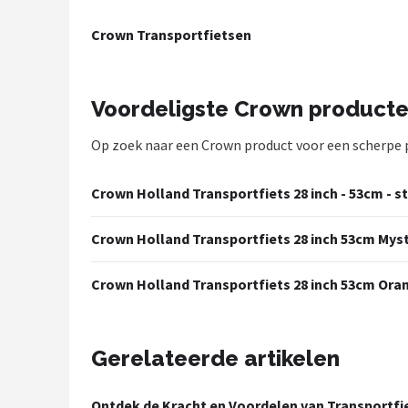
Mountainbikes
Crown Transportfietsen
Shop
Voordeligste Crown product
POPULAIRE MERKEN
Op zoek naar een Crown product voor een scherpe pri
Basil
Volare
Crown Holland Transportfiets 28 inch - 53cm - s
ABUS
Crown Holland Transportfiets 28 inch 53cm Mys
AXA
Crown Holland Transportfiets 28 inch 53cm Oran
New Looxs
Gerelateerde artikelen
BBB Cycling
Ontdek de Kracht en Voordelen van Transportf