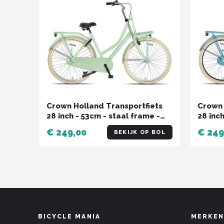
Crown Holland Transportfiets
Crown 
28 inch - 53cm - staal frame -
28 inc
mint groen
€ 249,00
€ 249
BEKIJK OP BOL
BICYCLE MANIA
MERKEN