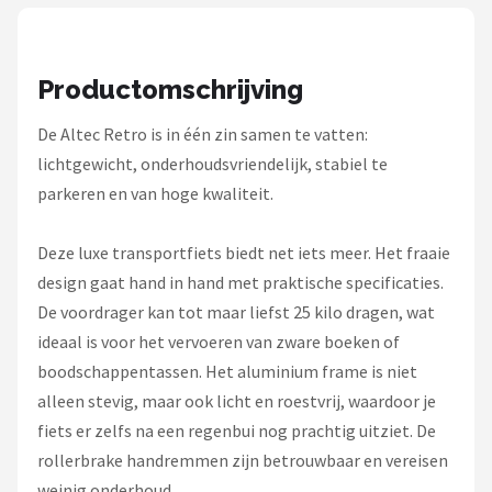
Schwalbe
Voltano
Productomschrijving
Shimano
De Altec Retro is in één zin samen te vatten:
lichtgewicht, onderhoudsvriendelijk, stabiel te
Cortina
parkeren en van hoge kwaliteit.
Alle merken →
Deze luxe transportfiets biedt net iets meer. Het fraaie
design gaat hand in hand met praktische specificaties.
De voordrager kan tot maar liefst 25 kilo dragen, wat
ideaal is voor het vervoeren van zware boeken of
boodschappentassen. Het aluminium frame is niet
alleen stevig, maar ook licht en roestvrij, waardoor je
fiets er zelfs na een regenbui nog prachtig uitziet. De
rollerbrake handremmen zijn betrouwbaar en vereisen
weinig onderhoud.