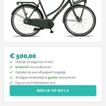
Mountainbikes
Shop
POPULAIRE MERKEN
Basil
Volare
€ 500,00
ABUS
Uiterlijk 18 augustus in huis
Inclusief
verzendkosten
Ophalen bij een afhaalpunt mogelijk
AXA
30 dagen bedenktijd &
gratis
retourneren
Dag en nacht klantenservice
New Looxs
BEKIJK OP BOL
BBB Cycling