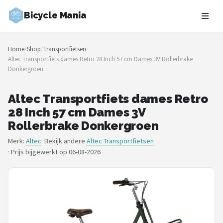
Bicycle Mania
Zoeken
Home
/
Shop
/
Transportfietsen
/
NAVIGATIE
Altec Transportfiets dames Retro 28 Inch 57 cm Dames 3V Rollerbrake
Donkergroen
Shop
Merken
Altec Transportfiets dames Retro
28 Inch 57 cm Dames 3V
Blog
Rollerbrake Donkergroen
Merk:
Altec
· Bekijk andere
Altec Transportfietsen
Fietsroutes
·
Prijs bijgewerkt op 06-08-2026
Kinderfietsen
Stadsfietsen
Elektrische fietsen