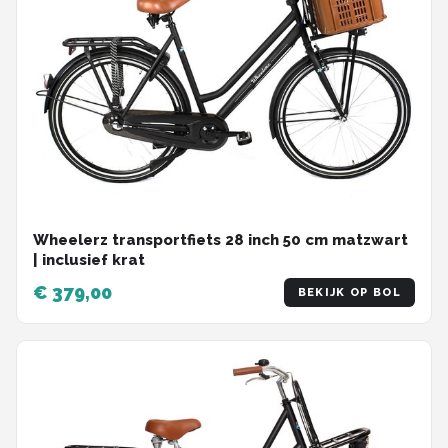
Wheelerz transportfiets 28 inch 50 cm matzwart
| inclusief krat
€ 379,00
BEKIJK OP BOL