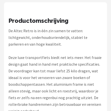
Schwalbe
Voltano
Productomschrijving
Shimano
De Altec Retro is in één zin samen te vatten:
lichtgewicht, onderhoudsvriendelijk, stabiel te
Cortina
parkeren en van hoge kwaliteit.
Alle merken →
Deze luxe transportfiets biedt net iets meer. Het fraaie
design gaat hand in hand met praktische specificaties.
De voordrager kan tot maar liefst 25 kilo dragen, wat
ideaal is voor het vervoeren van zware boeken of
boodschappentassen. Het aluminium frame is niet
alleen stevig, maar ook licht en roestvrij, waardoor je
fiets er zelfs na een regenbui nog prachtig uitziet. De
rollerbrake handremmen zijn betrouwbaar en vereisen