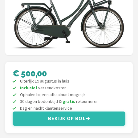
Mountainbikes
Shop
POPULAIRE MERKEN
Basil
Volare
€ 500,00
ABUS
Uiterlijk 19 augustus in huis
Inclusief
verzendkosten
AXA
Ophalen bij een afhaalpunt mogelijk
30 dagen bedenktijd &
gratis
retourneren
Dag en nacht klantenservice
New Looxs
BEKIJK OP BOL
BBB Cycling