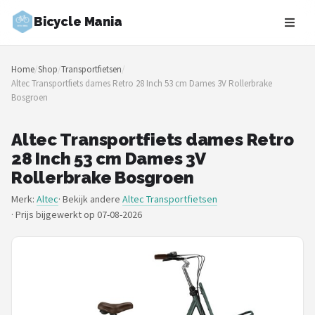
Bicycle Mania
Zoeken
Home
/
Shop
/
Transportfietsen
/
NAVIGATIE
Altec Transportfiets dames Retro 28 Inch 53 cm Dames 3V Rollerbrake
Bosgroen
Shop
Merken
Altec Transportfiets dames Retro
28 Inch 53 cm Dames 3V
Blog
Rollerbrake Bosgroen
Merk:
Altec
· Bekijk andere
Altec Transportfietsen
Fietsroutes
·
Prijs bijgewerkt op 07-08-2026
Kinderfietsen
Stadsfietsen
Elektrische fietsen