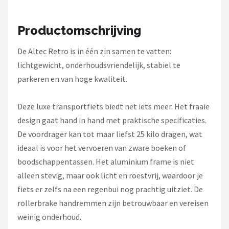
Schwalbe
Productomschrijving
Voltano
De Altec Retro is in één zin samen te vatten:
Shimano
lichtgewicht, onderhoudsvriendelijk, stabiel te
Cortina
parkeren en van hoge kwaliteit.
Alle merken →
Deze luxe transportfiets biedt net iets meer. Het fraaie
design gaat hand in hand met praktische specificaties.
De voordrager kan tot maar liefst 25 kilo dragen, wat
ideaal is voor het vervoeren van zware boeken of
boodschappentassen. Het aluminium frame is niet
alleen stevig, maar ook licht en roestvrij, waardoor je
fiets er zelfs na een regenbui nog prachtig uitziet. De
rollerbrake handremmen zijn betrouwbaar en vereisen
weinig onderhoud.