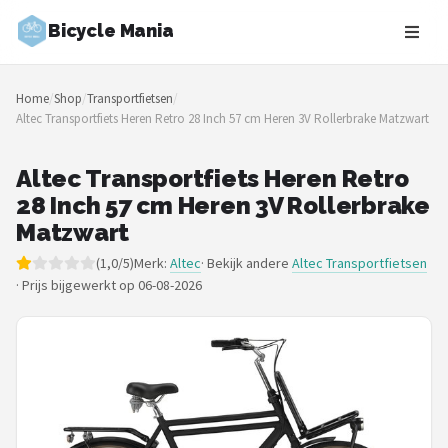
Bicycle Mania
Zoeken
Home
/
Shop
/
Transportfietsen
/
NAVIGATIE
Altec Transportfiets Heren Retro 28 Inch 57 cm Heren 3V Rollerbrake Matzwart
Shop
Altec Transportfiets Heren Retro
Merken
28 Inch 57 cm Heren 3V Rollerbrake
Matzwart
Blog
(1,0/5)
Merk:
Altec
· Bekijk andere
Altec Transportfietsen
·
Prijs bijgewerkt op 06-08-2026
Fietsroutes
Kinderfietsen
Stadsfietsen
Elektrische fietsen