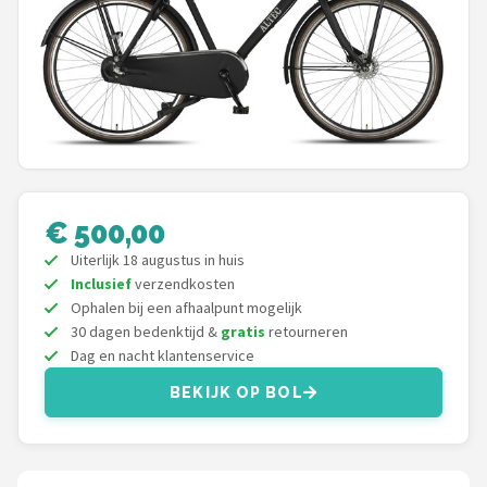
Mountainbikes
Shop
POPULAIRE MERKEN
Basil
€ 500,00
Volare
Uiterlijk 18 augustus in huis
ABUS
Inclusief
verzendkosten
Ophalen bij een afhaalpunt mogelijk
30 dagen bedenktijd &
gratis
retourneren
AXA
Dag en nacht klantenservice
New Looxs
BEKIJK OP BOL
BBB Cycling