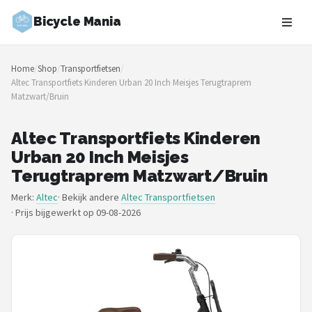
Bicycle Mania
Zoeken
Home
/
Shop
/
Transportfietsen
/
NAVIGATIE
Altec Transportfiets Kinderen Urban 20 Inch Meisjes Terugtraprem
Matzwart/Bruin
Shop
Merken
Altec Transportfiets Kinderen
Urban 20 Inch Meisjes
Blog
Terugtraprem Matzwart/Bruin
Merk:
Altec
· Bekijk andere
Altec Transportfietsen
Fietsroutes
·
Prijs bijgewerkt op 09-08-2026
Kinderfietsen
Stadsfietsen
Elektrische fietsen