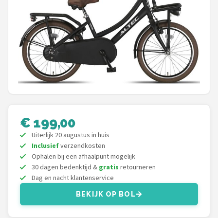
Mountainbikes
Shop
POPULAIRE MERKEN
Basil
Volare
€ 199,00
ABUS
Uiterlijk 20 augustus in huis
Inclusief
verzendkosten
AXA
Ophalen bij een afhaalpunt mogelijk
30 dagen bedenktijd &
gratis
retourneren
New Looxs
Dag en nacht klantenservice
BEKIJK OP BOL
BBB Cycling