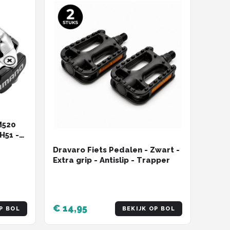
M520
H51 -
Dravaro Fiets Pedalen - Zwart -
Extra grip - Antislip - Trapper
€ 14,95
P BOL
BEKIJK OP BOL