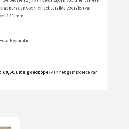
 De pedalen zijn aan beide zijden voorzien van een
e trappers aan voor- en achterzijde voorzien van
 van 14.2 mm.
 voor Reparatie
st
€ 9,50
. Dit is
goedkoper
dan het gemiddelde van