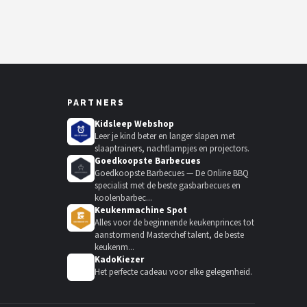
PARTNERS
Kidsleep Webshop
Leer je kind beter en langer slapen met
slaaptrainers, nachtlampjes en projectors.
Goedkoopste Barbecues
Goedkoopste Barbecues — De Online BBQ
specialist met de beste gasbarbecues en
koolenbarbec...
Keukenmachine Spot
Alles voor de beginnende keukenprinces tot
aanstormend Masterchef talent, de beste
keukenm...
KadoKiezer
🎁
Het perfecte cadeau voor elke gelegenheid.