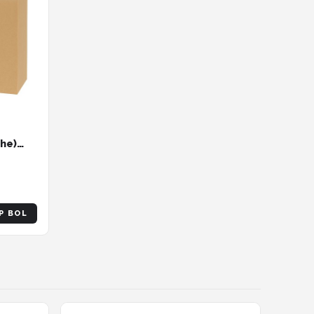
che)
wbaar
P BOL