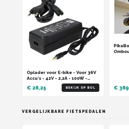
PikaBo
Ombouw
Eenvou
veel f
fiets e
Oplader voor E-bike - Voor 36V
Accu's - 42V - 2,2A - 100W -
5,5x2,1mm - Zwart
€ 28,25
€ 389
BEKIJK OP BOL
VERGELIJKBARE FIETSPEDALEN