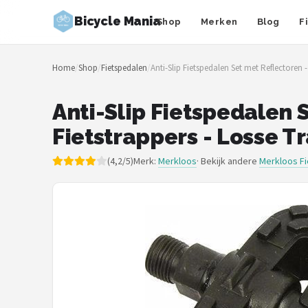
Bicycle Mania
Shop
Merken
Blog
F
Zoeken
Home
/
Shop
/
Fietspedalen
/
Anti-Slip Fietspedalen Set met Reflectoren -
NAVIGATIE
Shop
Anti-Slip Fietspedalen S
Fietstrappers - Losse T
Merken
(4,2/5)
Merk:
Merkloos
· Bekijk andere
Merkloos F
Blog
Fietsroutes
Kinderfietsen
Stadsfietsen
Elektrische fietsen