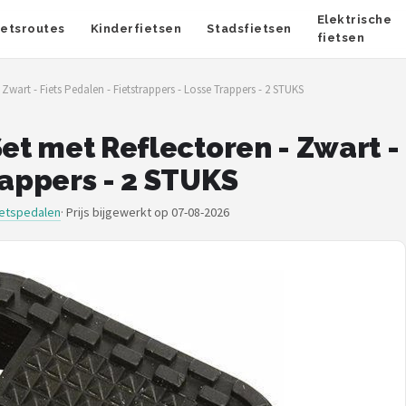
Elektrische
ietsroutes
Kinderfietsen
Stadsfietsen
fietsen
 Zwart - Fiets Pedalen - Fietstrappers - Losse Trappers - 2 STUKS
et met Reflectoren - Zwart - 
rappers - 2 STUKS
ietspedalen
·
Prijs bijgewerkt op 07-08-2026