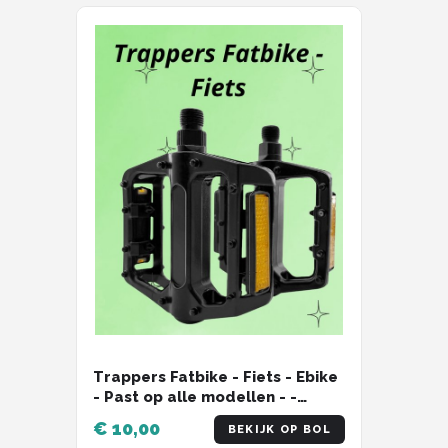
Trappers Fatbike - Fiets - Ebike
- Past op alle modellen - -
Fatbike - V8 - H9 - Ouxi
€ 10,00
BEKIJK OP BOL
modellen - Qmwheel modellen -