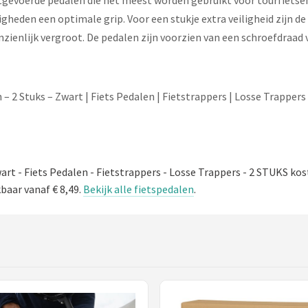
gevoerde pedalen die het meest worden gebruikt voor tourfietsen.
igheden een optimale grip. Voor een stukje extra veiligheid zijn d
nzienlijk vergroot. De pedalen zijn voorzien van een schroefdraad
– 2 Stuks – Zwart | Fiets Pedalen | Fietstrappers | Losse Trappers
art - Fiets Pedalen - Fietstrappers - Losse Trappers - 2 STUKS ko
kbaar vanaf € 8,49.
Bekijk alle fietspedalen
.