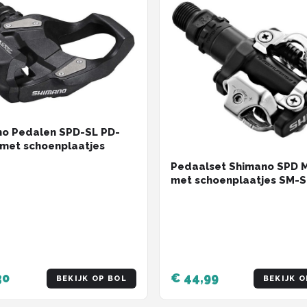
o Pedalen SPD-SL PD-
met schoenplaatjes
Pedaalset Shimano SPD 
met schoenplaatjes SM-S
zwart
30
€ 44,99
BEKIJK OP BOL
BEKIJK O