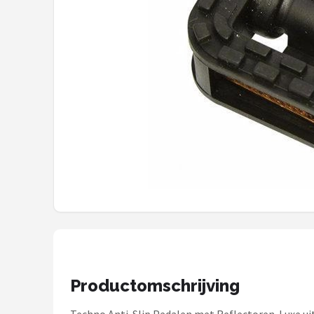
Mountainbikes
Shop
POPULAIRE MERKEN
Basil
Volare
ABUS
AXA
New Looxs
Productomschrijving
BBB Cycling