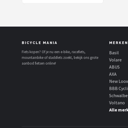
V20 V30 - Pedal fatbike
BICYCLE MANIA
MERKEN
Fiets kopen? Of je nu een e-bike, racefiets,
Basil
mountainbike of stadsfiets zoekt, bekijk ons grote
Volare
aanbod fietsen online!
ABUS
AXA
New Loox
BBB Cycl
Schwalbe
Voltano
Alle mer