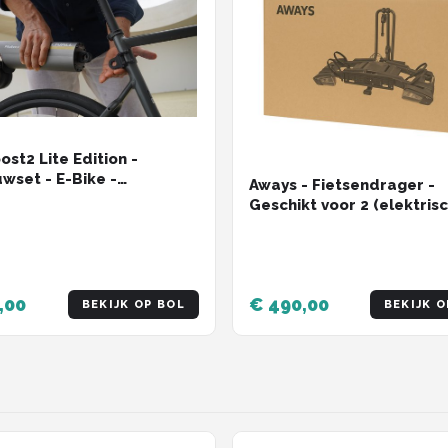
ost2 Lite Edition -
set - E-Bike -
Aways - Fietsendrager -
dige installatie - Voor
Geschikt voor 2 (elektris
ietsen geschikt - Maak je
fietsen - Compact opvou
lekrisch
,00
€ 490,00
BEKIJK OP BOL
BEKIJK O