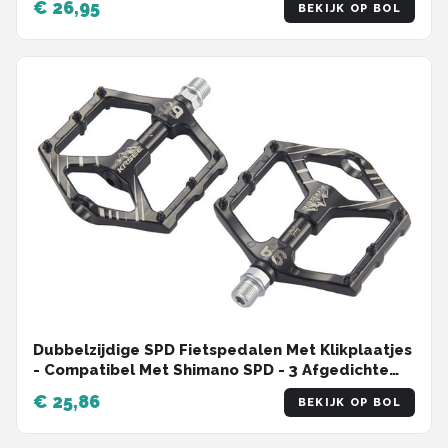
€ 26,95
BEKIJK OP BOL
Dubbelzijdige SPD Fietspedalen Met Klikplaatjes
- Compatibel Met Shimano SPD - 3 Afgedichte
Lagers Voor Soepele Rit - Lichtgewicht Voor
€ 25,86
BEKIJK OP BOL
MTB, Racefiets En Trekking - Antislip Platform