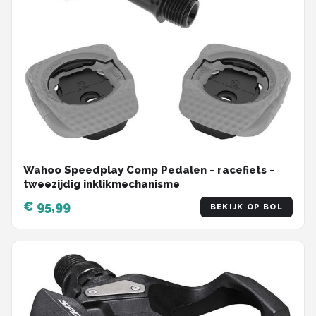
Wahoo Speedplay Comp Pedalen - racefiets -
tweezijdig inklikmechanisme
€ 95,99
BEKIJK OP BOL