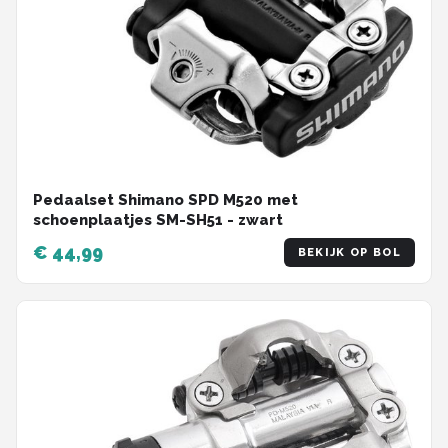
Pedaalset Shimano SPD M520 met
schoenplaatjes SM-SH51 - zwart
€ 44,99
BEKIJK OP BOL