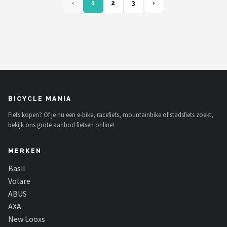
‹
1
2
3
›
BICYCLE MANIA
Fiets kopen? Of je nu een e-bike, racefiets, mountainbike of stadsfiets zoekt,
bekijk ons grote aanbod fietsen online!
MERKEN
Basil
Volare
ABUS
AXA
New Looxs