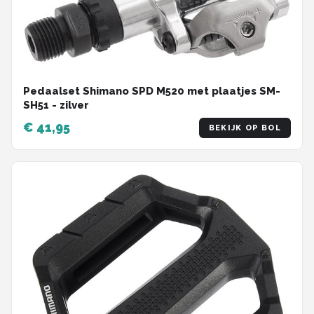
Pedaalset Shimano SPD M520 met plaatjes SM-
SH51 - zilver
€ 41,95
BEKIJK OP BOL