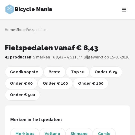
Bicycle Mania
Zoeken
Home
/
Shop
/
Fietspedalen
NAVIGATIE
Shop
Fietspedalen vanaf € 8,43
41 producten
· 5 merken · € 8,43 – € 511,77 ·
Bijgewerkt op 15-05-2026
Merken
Goedkoopste
Blog
Beste
Top 10
Onder € 25
Onder € 50
Onder € 100
Onder € 200
Fietsroutes
Onder € 500
Kinderfietsen
Stadsfietsen
Merken in fietspedalen:
Elektrische fietsen
Merkloos
Voltano
Shimano
Cordo