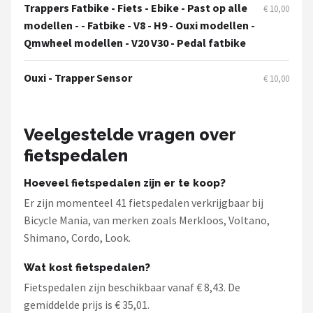
Schwalbe
Trappers Fatbike - Fiets - Ebike - Past op alle
€ 10,00
modellen - - Fatbike - V8 - H9 - Ouxi modellen -
Voltano
Qmwheel modellen - V20 V30 - Pedal fatbike
Shimano
Ouxi - Trapper Sensor
€ 10,00
Cortina
Veelgestelde vragen over
Alle merken →
fietspedalen
Hoeveel fietspedalen zijn er te koop?
Er zijn momenteel 41 fietspedalen verkrijgbaar bij
Bicycle Mania, van merken zoals Merkloos, Voltano,
Shimano, Cordo, Look.
Wat kost fietspedalen?
Fietspedalen zijn beschikbaar vanaf € 8,43. De
gemiddelde prijs is € 35,01.