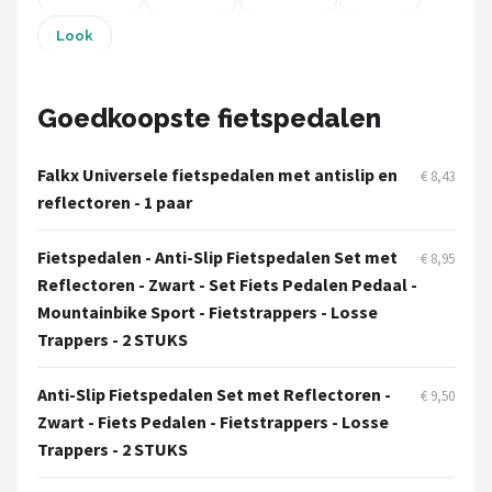
Look
Mountainbikes
Shop
Goedkoopste fietspedalen
POPULAIRE MERKEN
Falkx Universele fietspedalen met antislip en
Basil
€ 8,43
reflectoren - 1 paar
Volare
Fietspedalen - Anti-Slip Fietspedalen Set met
€ 8,95
Reflectoren - Zwart - Set Fiets Pedalen Pedaal -
ABUS
Mountainbike Sport - Fietstrappers - Losse
AXA
Trappers - 2 STUKS
New Looxs
Anti-Slip Fietspedalen Set met Reflectoren -
€ 9,50
Zwart - Fiets Pedalen - Fietstrappers - Losse
BBB Cycling
Trappers - 2 STUKS