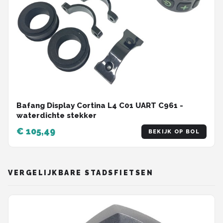
Bafang Display Cortina L4 C01 UART C961 -
waterdichte stekker
€ 105,49
BEKIJK OP BOL
VERGELIJKBARE STADSFIETSEN