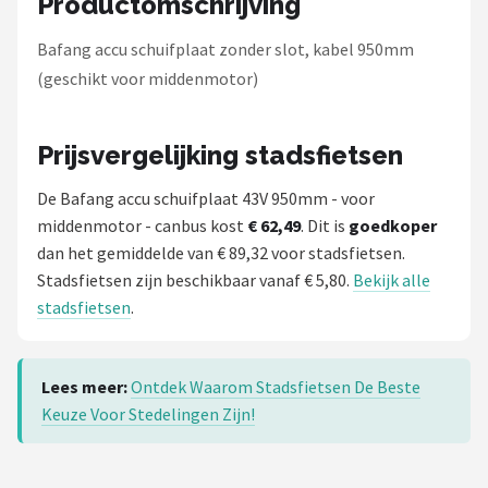
Productomschrijving
Schwalbe
Bafang accu schuifplaat zonder slot, kabel 950mm
Voltano
(geschikt voor middenmotor)
Shimano
Prijsvergelijking stadsfietsen
Cortina
De Bafang accu schuifplaat 43V 950mm - voor
Alle merken →
middenmotor - canbus kost
€ 62,49
. Dit is
goedkoper
dan het gemiddelde van € 89,32 voor stadsfietsen.
Stadsfietsen zijn beschikbaar vanaf € 5,80.
Bekijk alle
stadsfietsen
.
Lees meer:
Ontdek Waarom Stadsfietsen De Beste
Keuze Voor Stedelingen Zijn!