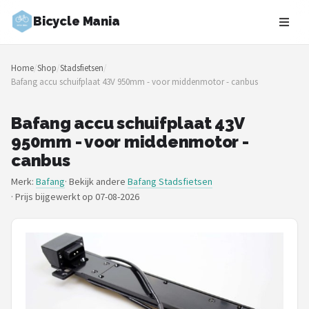
Bicycle Mania
Zoeken
Home
/
Shop
/
Stadsfietsen
/
NAVIGATIE
Bafang accu schuifplaat 43V 950mm - voor middenmotor - canbus
Shop
Bafang accu schuifplaat 43V
Merken
950mm - voor middenmotor -
canbus
Blog
Merk:
Bafang
· Bekijk andere
Bafang Stadsfietsen
·
Prijs bijgewerkt op 07-08-2026
Fietsroutes
Kinderfietsen
Stadsfietsen
Elektrische fietsen