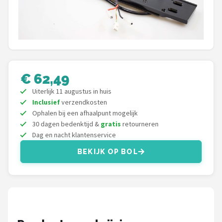
Mountainbikes
Shop
POPULAIRE MERKEN
€ 62,49
Basil
Uiterlijk 11 augustus in huis
Inclusief
verzendkosten
Volare
Ophalen bij een afhaalpunt mogelijk
30 dagen bedenktijd &
gratis
retourneren
ABUS
Dag en nacht klantenservice
AXA
BEKIJK OP BOL
New Looxs
BBB Cycling