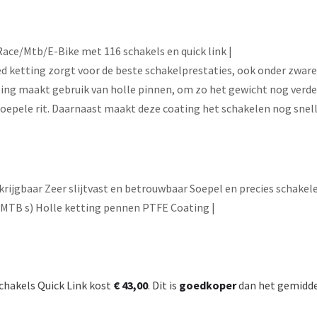
ace/Mtb/E-Bike met 116 schakels en quick link |
ketting zorgt voor de beste schakelprestaties, ook onder zware 
ng maakt gebruik van holle pinnen, om zo het gewicht nog verder
oepele rit. Daarnaast maakt deze coating het schakelen nog snell
ijgbaar Zeer slijtvast en betrouwbaar Soepel en precies schakelen,
e MTB s) Holle ketting pennen PTFE Coating |
chakels Quick Link kost
€ 43,00
. Dit is
goedkoper
dan het gemiddel