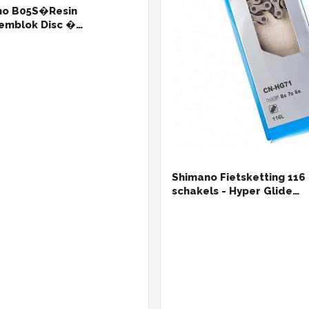
no B05S�Resin
remblok Disc �
rpakt
Shimano Fietsketting 116
schakels - Hyper Glide
technologie - 6/7/8-spe
compatibiliteit - MTB/Ra