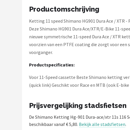
Schwalbe
Productomschrijving
Voltano
Ketting 11 speed Shimano HG901 Dura Ace / XTR - R
Deze Shimano HG901 Dura Ace/XTR/E-Bike 11-speed 
Shimano
nieuwe symmetrische 11-speed Dura Ace / XTR ketti
voorzien van een PTFE coating die zorgt voor een s
Cortina
voorganger.
Alle merken →
Productspecificaties:
Voor 11-Speed cassette Beste Shimano ketting verkr
(quick link) Geschikt voor Race en MTB (ook E-bik
Prijsvergelijking stadsfietsen
De Shimano Ketting Hg-901 Dura-ace/xtr 11s 116 S
beschikbaar vanaf € 5,80.
Bekijk alle stadsfietsen
.