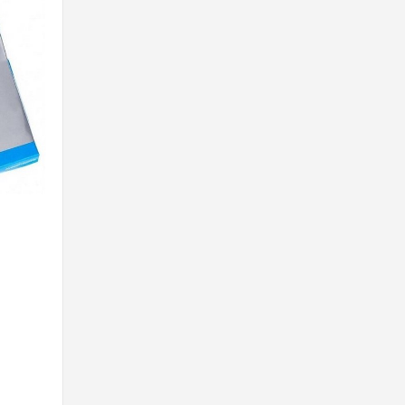
ed
cefiets