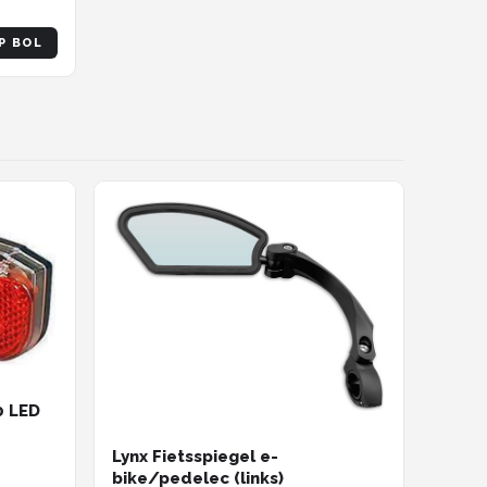
P BOL
0 LED
Lynx Fietsspiegel e-
bike/pedelec (links)