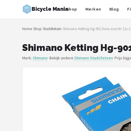
Bicycle Mania
Shop
Merken
Blog
F
Zoeken
Home
/
Shop
/
Stadsfietsen
/
Shimano Ketting Hg-901 Dura-ace/xtr 11s 1
NAVIGATIE
Shop
Shimano Ketting Hg-901
Merken
Merk:
Shimano
· Bekijk andere
Shimano Stadsfietsen
·
Prijs bij
Blog
Fietsroutes
Kinderfietsen
Stadsfietsen
Elektrische fietsen