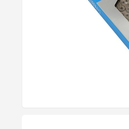
Mountainbikes
Shop
POPULAIRE MERKEN
Basil
Volare
ABUS
AXA
New Looxs
BBB Cycling