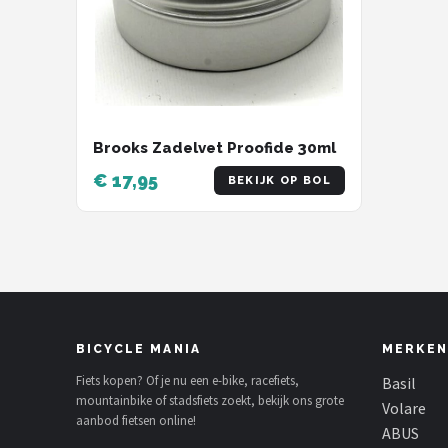
Brooks Zadelvet Proofide 30ml
€ 17,95
BEKIJK OP BOL
BICYCLE MANIA
MERKEN
Fiets kopen? Of je nu een e-bike, racefiets,
Basil
mountainbike of stadsfiets zoekt, bekijk ons grote
Volare
aanbod fietsen online!
ABUS