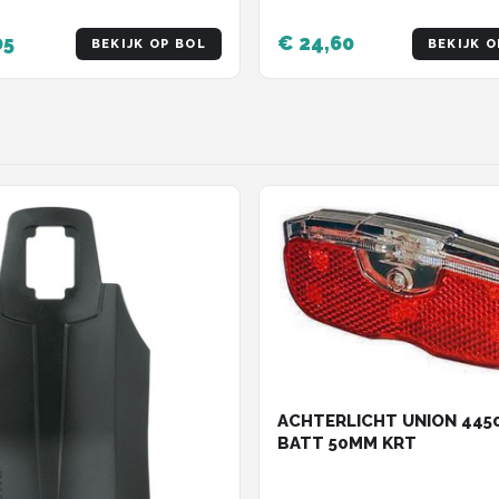
05
€ 24,60
BEKIJK OP BOL
BEKIJK O
ACHTERLICHT UNION 445
BATT 50MM KRT