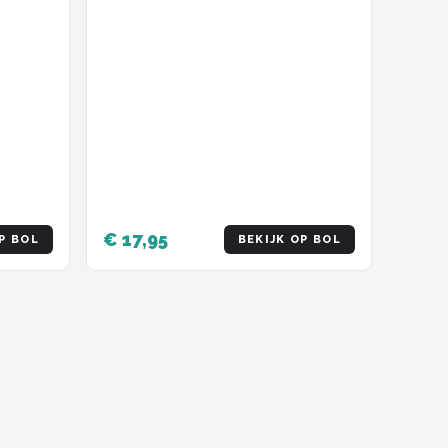
€ 17,95
P BOL
BEKIJK OP BOL