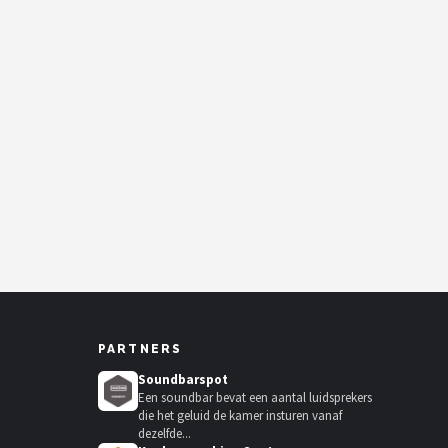
PARTNERS
Soundbarspot
Een soundbar bevat een aantal luidsprekers
die het geluid de kamer insturen vanaf
dezelfde...