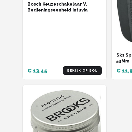
Bosch Keuzeschakelaar V.
Bedieningseenheid Intuvia
Sks Sp
53Mm
€ 13,45
€ 11,
BEKIJK OP BOL