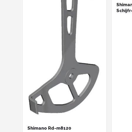
Shima
Schijf
Bulkve
Shimano Rd-m8120