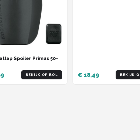
atlap Spoiler Primus 50-
99
€ 18,49
BEKIJK OP BOL
BEKIJK O