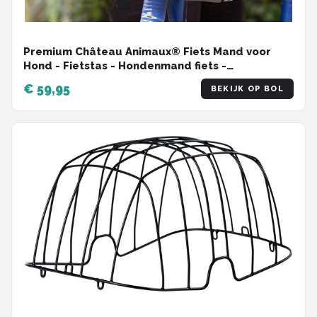
Premium Château Animaux® Fiets Mand voor
Hond - Fietstas - Hondenmand fiets -
Multifunctionele Afneembare Fiets Tas -
€ 59,95
BEKIJK OP BOL
Schoudertas - Rugtas voor Dier - Fietsmand
Hond Voorop - 30x40x35