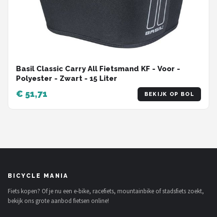
Basil Classic Carry All Fietsmand KF - Voor -
Polyester - Zwart - 15 Liter
€ 51,71
BEKIJK OP BOL
BICYCLE MANIA
Fiets kopen? Of je nu een e-bike, racefiets, mountainbike of stadsfiets zoekt,
bekijk ons grote aanbod fietsen online!