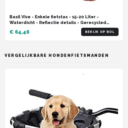
Basil Vive - Enkele fietstas - 15-20 Liter -
Waterdicht - Reflectie details - Gerecycled
materiaal - MIK Hooks - Incl. laptopvak -
€ 64,46
BEKIJK OP BOL
rood/roze
VERGELIJKBARE HONDENFIETSMANDEN