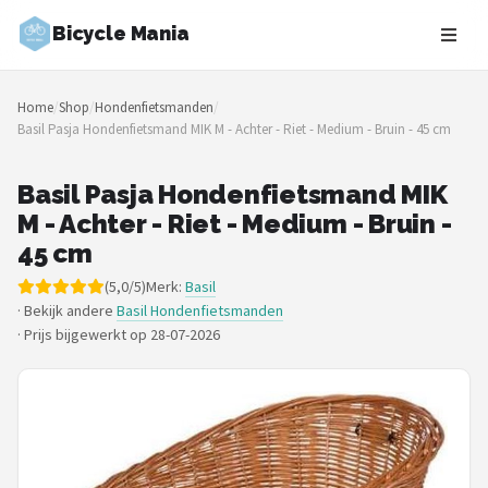
Bicycle Mania
Zoeken
Home
/
Shop
/
Hondenfietsmanden
/
NAVIGATIE
Basil Pasja Hondenfietsmand MIK M - Achter - Riet - Medium - Bruin - 45 cm
Shop
Basil Pasja Hondenfietsmand MIK
Merken
M - Achter - Riet - Medium - Bruin -
45 cm
Blog
(5,0/5)
Merk:
Basil
· Bekijk andere
Basil Hondenfietsmanden
Fietsroutes
·
Prijs bijgewerkt op 28-07-2026
Kinderfietsen
Stadsfietsen
Elektrische fietsen