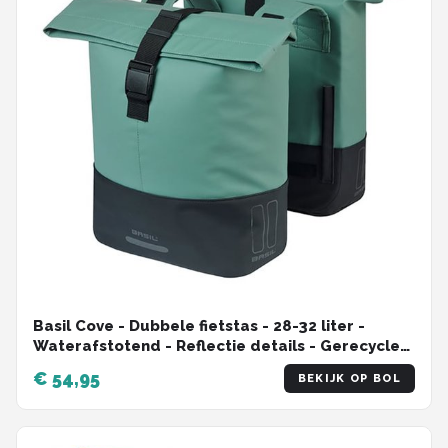
Basil Cove - Dubbele fietstas - 28-32 liter -
Waterafstotend - Reflectie details - Gerecycled
materiaal - groen/zwart
€ 54,95
BEKIJK OP BOL