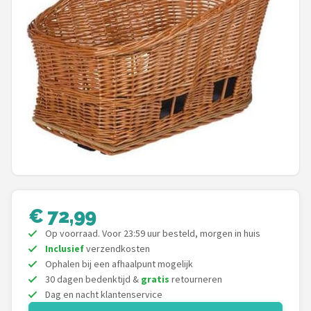
Mountainbikes
Shop
POPULAIRE MERKEN
Basil
Volare
ABUS
€ 72,99
AXA
Op voorraad. Voor 23:59 uur besteld, morgen in huis
New Looxs
Inclusief
verzendkosten
Ophalen bij een afhaalpunt mogelijk
30 dagen bedenktijd &
gratis
retourneren
BBB Cycling
Dag en nacht klantenservice