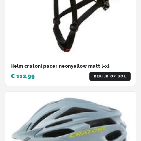
Helm cratoni pacer neonyellow matt l-xl
€ 112,99
BEKIJK OP BOL