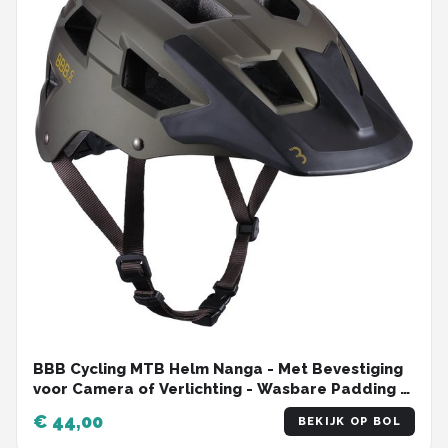
BBB Cycling MTB Helm Nanga - Met Bevestiging
voor Camera of Verlichting - Wasbare Padding -
Fietshelm Volwassenen: Heren & Dames - Mat
€ 44,00
BEKIJK OP BOL
Olijf Groen - L - BHE-54