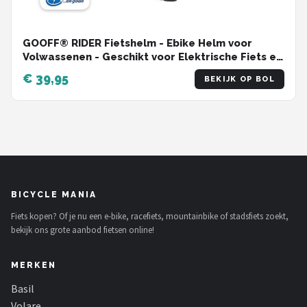
GOOFF® RIDER Fietshelm - Ebike Helm voor
Volwassenen - Geschikt voor Elektrische Fiets en
Racefiets - Dames en Heren - Zwart - M
€ 39,95
BEKIJK OP BOL
BICYCLE MANIA
Fiets kopen? Of je nu een e-bike, racefiets, mountainbike of stadsfiets zoekt,
bekijk ons grote aanbod fietsen online!
MERKEN
Basil
Volare