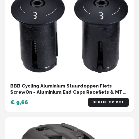
BBB Cycling Aluminium Stuurdoppen Fiets
ScrewOn - Aluminium End Caps Racefiets & MTB
- Voor ⌀ 18 - 22mm Sturen - 2 stuks - Zwart -
€ 9,66
BEKIJK OP BOL
BHT-97