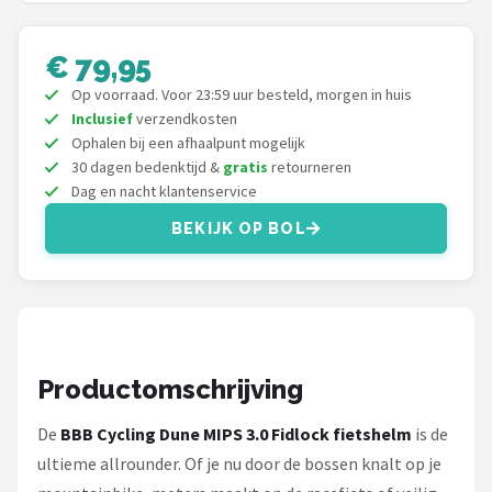
Schwalbe
€ 79,95
Voltano
Op voorraad. Voor 23:59 uur besteld, morgen in huis
Shimano
Inclusief
verzendkosten
Ophalen bij een afhaalpunt mogelijk
30 dagen bedenktijd &
gratis
retourneren
Cortina
Dag en nacht klantenservice
Alle merken →
BEKIJK OP BOL
Productomschrijving
De
BBB Cycling Dune MIPS 3.0 Fidlock fietshelm
is de
ultieme allrounder. Of je nu door de bossen knalt op je