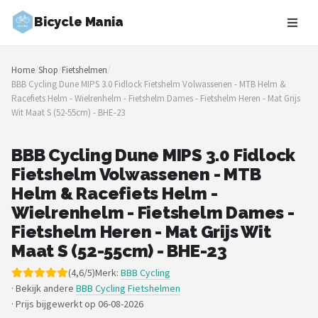
Bicycle Mania
Zoeken
Home
/
Shop
/
Fietshelmen
/
NAVIGATIE
BBB Cycling Dune MIPS 3.0 Fidlock Fietshelm Volwassenen - MTB Helm &
Racefiets Helm - Wielrenhelm - Fietshelm Dames - Fietshelm Heren - Mat Grijs
Shop
Wit Maat S (52-55cm) - BHE-23
Merken
BBB Cycling Dune MIPS 3.0 Fidlock
Fietshelm Volwassenen - MTB
Blog
Helm & Racefiets Helm -
Fietsroutes
Wielrenhelm - Fietshelm Dames -
Fietshelm Heren - Mat Grijs Wit
Kinderfietsen
Maat S (52-55cm) - BHE-23
(4,6/5)
Merk:
BBB Cycling
Stadsfietsen
· Bekijk andere
BBB Cycling Fietshelmen
·
Prijs bijgewerkt op 06-08-2026
Elektrische fietsen