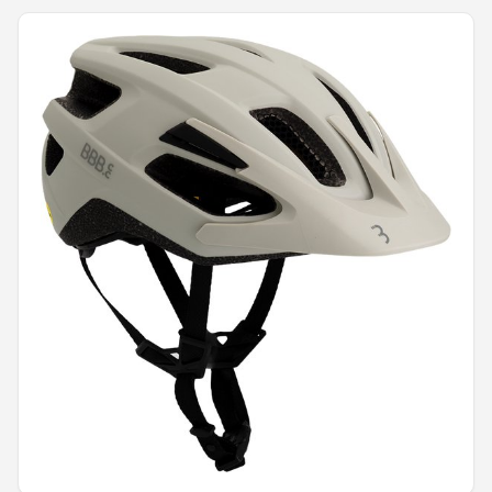
Mountainbikes
Shop
POPULAIRE MERKEN
Basil
Volare
ABUS
AXA
New Looxs
BBB Cycling