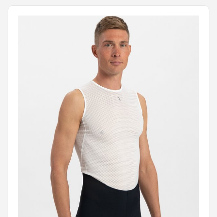
Mountainbikes
Shop
POPULAIRE MERKEN
Basil
Volare
ABUS
AXA
New Looxs
BBB Cycling