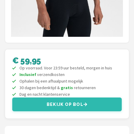
Schwalbe
Voltano
Shimano
Cortina
€ 59,95
Alle merken →
Op voorraad. Voor 23:59 uur besteld, morgen in huis
Inclusief
verzendkosten
Ophalen bij een afhaalpunt mogelijk
30 dagen bedenktijd &
gratis
retourneren
Dag en nacht klantenservice
BEKIJK OP BOL