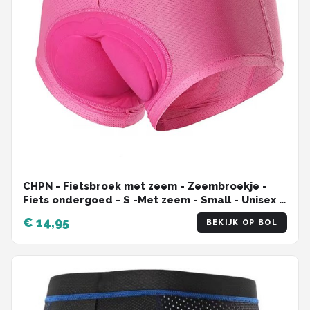
CHPN - Fietsbroek met zeem - Zeembroekje -
Fiets ondergoed - S -Met zeem - Small - Unisex -
Onderbroek voor fietsen - Fietsshort - Bilpijn bij
€ 14,95
BEKIJK OP BOL
fietsen - Roze