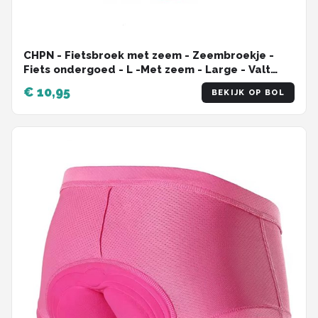
CHPN - Fietsbroek met zeem - Zeembroekje -
Fiets ondergoed - L -Met zeem - Large - Valt
klein - Unisex - Onderbroek voor fietsen -
€ 10,95
BEKIJK OP BOL
Fietsshort - Bilpijn bij fietsen - Roze