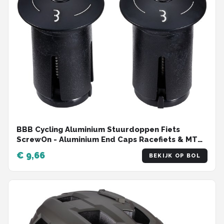
BBB Cycling Aluminium Stuurdoppen Fiets
ScrewOn - Aluminium End Caps Racefiets & MTB
- Voor ⌀ 18 - 22mm Sturen - 2 stuks - Zwart -
€ 9,66
BEKIJK OP BOL
BHT-97