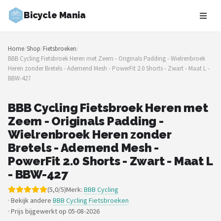
Bicycle Mania
Zoeken
Home
/
Shop
/
Fietsbroeken
/
NAVIGATIE
BBB Cycling Fietsbroek Heren met Zeem - Originals Padding - Wielrenbroek
Heren zonder Bretels - Ademend Mesh - PowerFit 2.0 Shorts - Zwart - Maat L -
Shop
BBW-427
Merken
BBB Cycling Fietsbroek Heren met
Zeem - Originals Padding -
Blog
Wielrenbroek Heren zonder
Fietsroutes
Bretels - Ademend Mesh -
PowerFit 2.0 Shorts - Zwart - Maat L
Kinderfietsen
- BBW-427
(5,0/5)
Merk:
BBB Cycling
Stadsfietsen
· Bekijk andere
BBB Cycling Fietsbroeken
·
Prijs bijgewerkt op 05-08-2026
Elektrische fietsen