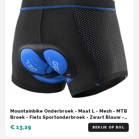
Mountainbike Onderbroek - Maat L - Mesh - MTB
Broek - Fiets Sportonderbroek - Zwart Blauw -
Onderbroek met Zeem - 5D Gel Pad Shockproof
€ 13,29
BEKIJK OP BOL