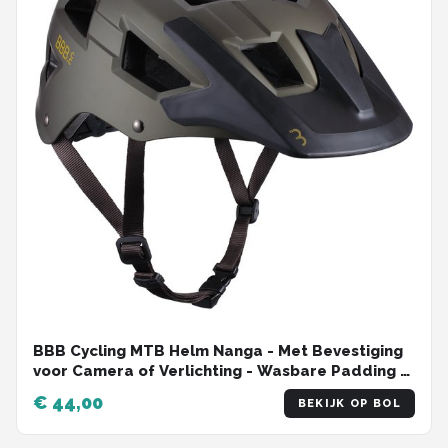
BBB Cycling MTB Helm Nanga - Met Bevestiging
voor Camera of Verlichting - Wasbare Padding -
Fietshelm Volwassenen: Heren & Dames - Mat
€ 44,00
BEKIJK OP BOL
Olijf Groen - L - BHE-54