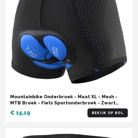
Mountainbike Onderbroek - Maat XL - Mesh -
MTB Broek - Fiets Sportonderbroek - Zwart
Blauw - Onderbroek met Zeem - 5D Gel Pad
€ 15,19
BEKIJK OP BOL
Shockproof