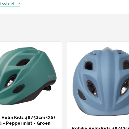
etsstoeltje
.
 Helm Kids 48/52cm (XS)
d - Peppermint - Groen
Bobike Helm Kids 48/52c