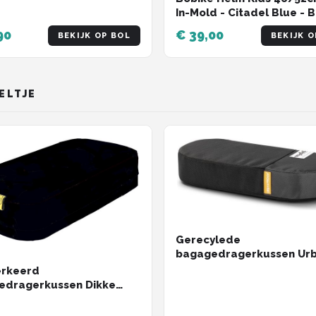
In-Mold - Citadel Blue - 
90
€ 39,00
BEKIJK OP BOL
BEKIJK O
ELTJE
Gerecylede
bagagedragerkussen Ur
Proof 37,5 x 17 x 7 cm -
erkeerd
zwart/grijs
edragerkussen Dikke
rd Zwart 32 Cm