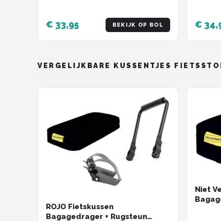
€ 33,95
€ 34,
BEKIJK OP BOL
VERGELIJKBARE KUSSENTJES FIETSSTO
Niet V
Bagag
ROJO Fietskussen
Pakke
Bagagedrager + Rugsteun