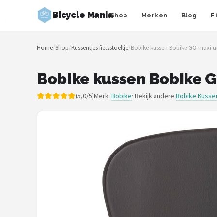
Bicycle Mania
Shop
Merken
Blog
F
Zoeken
Home
/
Shop
/
Kussentjes fietsstoeltje
/
Bobike kussen Bobike GO maxi u
NAVIGATIE
Shop
Bobike kussen Bobike G
Merken
(5,0/5)
Merk:
Bobike
· Bekijk andere
Bobike Kussen
Blog
Fietsroutes
Kinderfietsen
Stadsfietsen
Elektrische fietsen