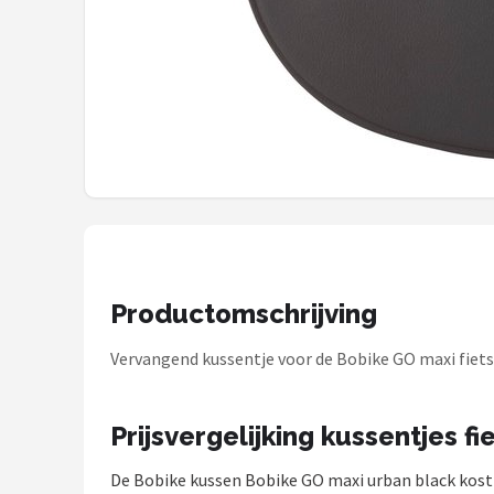
Mountainbikes
Shop
POPULAIRE MERKEN
Basil
Volare
ABUS
Productomschrijving
AXA
Vervangend kussentje voor de Bobike GO maxi fietsz
New Looxs
Prijsvergelijking kussentjes fi
BBB Cycling
De Bobike kussen Bobike GO maxi urban black kos