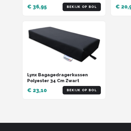
Bagagedrager + Voetsteunen
€ 36,95
€ 20,
BEKIJK OP BOL
(Universele Set)
Lynx Bagagedragerkussen
Polyester 34 Cm Zwart
€ 23,10
BEKIJK OP BOL