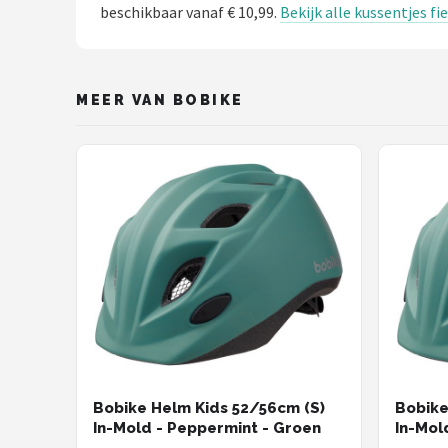
Schwalbe
beschikbaar vanaf € 10,99.
Bekijk alle kussentjes fi
Voltano
MEER VAN BOBIKE
Shimano
Cortina
Alle merken →
Bobike Helm Kids 52/56cm (S)
Bobike
In-Mold - Peppermint - Groen
In-Mol