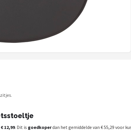
itjes.
etsstoeltje
t
€ 12,99
. Dit is
goedkoper
dan het gemiddelde van € 55,29 voor kuss