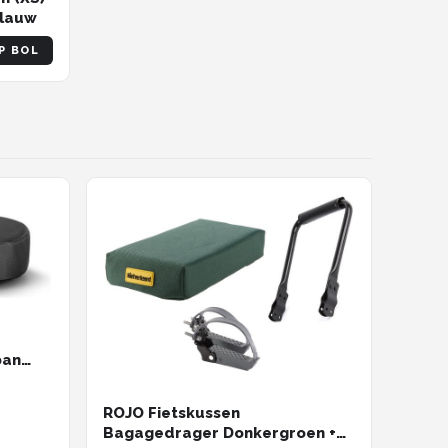
Blauw
P BOL
ban
ROJO Fietskussen
Bagagedrager Donkergroen +