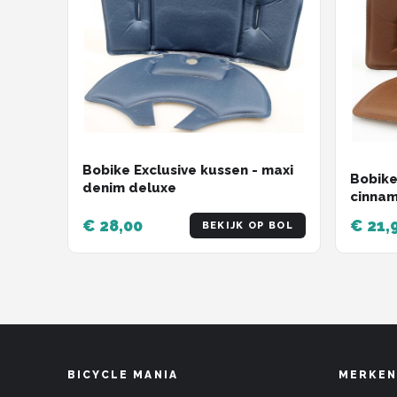
Bobike Exclusive kussen - maxi
Bobike
denim deluxe
cinna
€ 28,00
€ 21,
BEKIJK OP BOL
BICYCLE MANIA
MERKEN