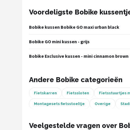
Voordeligste Bobike kussentje
Mountainbikes
Shop
Bobike kussen Bobike GO maxi urban black
POPULAIRE MERKEN
Bobike GO mini kussen - grijs
Basil
Bobike Exclusive kussen - mini cinnamon brown
Volare
ABUS
Andere Bobike categorieën
AXA
Fietskarren
Fietssloten
Fietsstuurtjes 
New Looxs
Montagesets fietsstoeltje
Overige
Stad
BBB Cycling
Veelgestelde vragen over Bobi