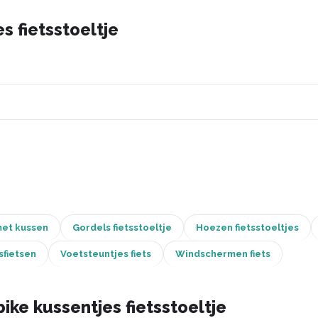
s fietsstoeltje
met kussen
Gordels fietsstoeltje
Hoezen fietsstoeltjes
sfietsen
Voetsteuntjes fiets
Windschermen fiets
ke kussentjes fietsstoeltje