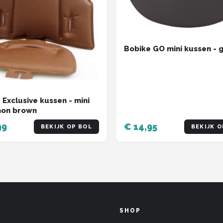
Bobike GO mini kussen - g
 Exclusive kussen - mini
mon brown
99
€ 14,95
BEKIJK OP BOL
BEKIJK O
SHOP