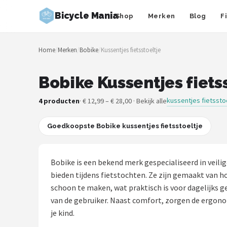
Bicycle Mania
Shop
Merken
Blog
F
Zoeken
Home
/
Merken
/
Bobike
/
Kussentjes fietsstoeltje
NAVIGATIE
Shop
Bobike Kussentjes fiets
Merken
kussentjes fietssto
4 producten
· € 12,99 – € 28,00 · Bekijk alle
Blog
Goedkoopste Bobike kussentjes fietsstoeltje
Fietsroutes
Bobike is een bekend merk gespecialiseerd in veili
Kinderfietsen
bieden tijdens fietstochten. Ze zijn gemaakt van h
schoon te maken, wat praktisch is voor dagelijks geb
Stadsfietsen
van de gebruiker. Naast comfort, zorgen de ergonom
je kind.
Elektrische fietsen