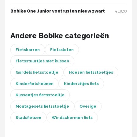
Schwalbe
Bobike One Junior voetrusten nieuw zwart
€ 18,99
Voltano
Shimano
Andere Bobike categorieën
Cortina
Fietskarren
Fietssloten
Fietsstuurtjes met kussen
Alle merken →
Gordels fietsstoeltje
Hoezen fietsstoeltjes
Kinderfietshelmen
Kinderzitjes fiets
Kussentjes fietsstoeltje
Montagesets fietsstoeltje
Overige
Stadsfietsen
Windschermen fiets