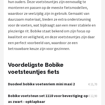
hun ouders. Deze voetsteuntjes zijn eenvoudig te
monteren en passen op de meeste fietsmodellen,
Mountainbikes
waardoor ze veelzijdig zijn in gebruik. Gemaakt van
duurzaam materiaal, bieden ze extra ondersteuning
Shop
voor de voeten, wat bijdraagt aan een meer stabiele en
POPULAIRE MERKEN
plezierige rit. Bobike staat bekend om zijn focus op
kwaliteit en veiligheid, en deze voetsteuntjes zijn daar
Basil
een perfect voorbeeld van, waardoor ze een
betrouwbare keuze zijn voor gezinnen.
Volare
ABUS
Voordeligste Bobike
voetsteuntjes fiets
AXA
New Looxs
Duodeel bobike voetenriem mini maxi 2
€ 11,70
BBB Cycling
Bobike voetsteun set 1118 voor bevestiging op
€ 12,90
as zwart - opklapbaar