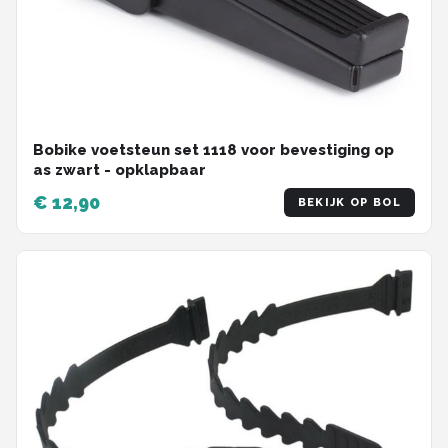
Bobike voetsteun set 1118 voor bevestiging op
as zwart - opklapbaar
€ 12,90
BEKIJK OP BOL