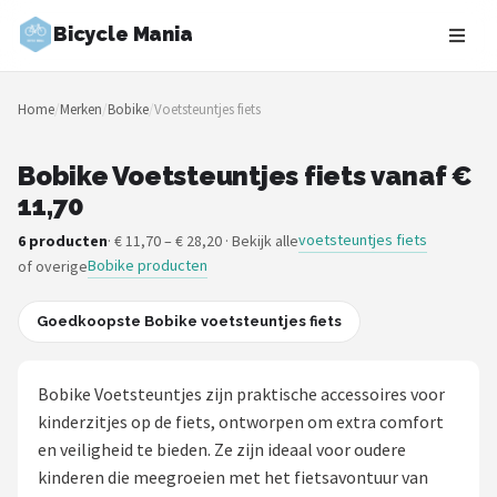
Bicycle Mania
Zoeken
Home
/
Merken
/
Bobike
/
Voetsteuntjes fiets
NAVIGATIE
Shop
Bobike Voetsteuntjes fiets vanaf €
11,70
Merken
voetsteuntjes fiets
6 producten
· € 11,70 – € 28,20 · Bekijk alle
Bobike producten
of overige
Blog
Fietsroutes
Goedkoopste Bobike voetsteuntjes fiets
Kinderfietsen
Bobike Voetsteuntjes zijn praktische accessoires voor
kinderzitjes op de fiets, ontworpen om extra comfort
Stadsfietsen
en veiligheid te bieden. Ze zijn ideaal voor oudere
kinderen die meegroeien met het fietsavontuur van
Elektrische fietsen