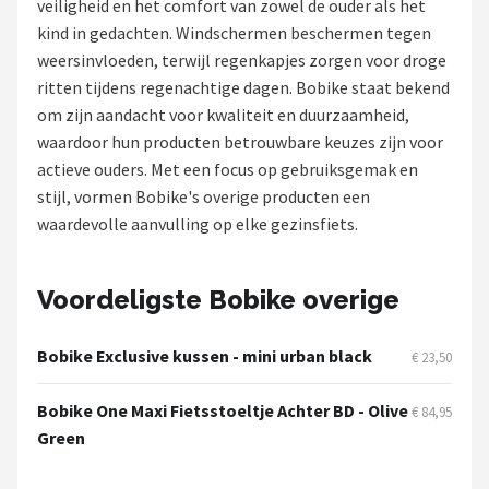
veiligheid en het comfort van zowel de ouder als het
kind in gedachten. Windschermen beschermen tegen
Mountainbikes
weersinvloeden, terwijl regenkapjes zorgen voor droge
ritten tijdens regenachtige dagen. Bobike staat bekend
Shop
om zijn aandacht voor kwaliteit en duurzaamheid,
POPULAIRE MERKEN
waardoor hun producten betrouwbare keuzes zijn voor
actieve ouders. Met een focus op gebruiksgemak en
Basil
stijl, vormen Bobike's overige producten een
waardevolle aanvulling op elke gezinsfiets.
Volare
ABUS
Voordeligste Bobike overige
AXA
Bobike Exclusive kussen - mini urban black
€ 23,50
New Looxs
Bobike One Maxi Fietsstoeltje Achter BD - Olive
€ 84,95
Green
BBB Cycling