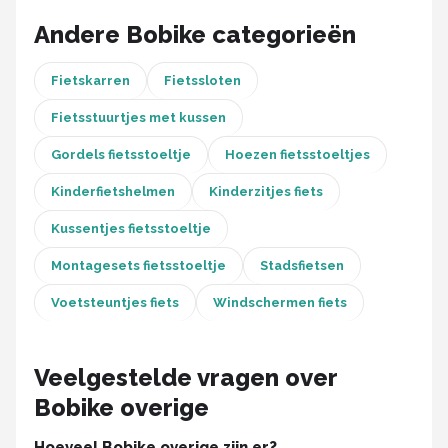
Schwalbe
Andere Bobike categorieën
Voltano
Fietskarren
Fietssloten
Shimano
Fietsstuurtjes met kussen
Cortina
Gordels fietsstoeltje
Hoezen fietsstoeltjes
Kinderfietshelmen
Kinderzitjes fiets
Alle merken →
Kussentjes fietsstoeltje
Montagesets fietsstoeltje
Stadsfietsen
Voetsteuntjes fiets
Windschermen fiets
Veelgestelde vragen over
Bobike overige
Hoeveel Bobike overige zijn er?