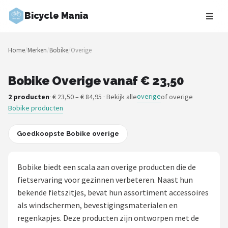
Bicycle Mania
Zoeken
Home
/
Merken
/
Bobike
/
Overige
NAVIGATIE
Shop
Bobike Overige vanaf € 23,50
overige
2 producten
· € 23,50 – € 84,95 · Bekijk alle
of overige
Merken
Bobike producten
Blog
Goedkoopste Bobike overige
Fietsroutes
Bobike biedt een scala aan overige producten die de
Kinderfietsen
fietservaring voor gezinnen verbeteren. Naast hun
bekende fietszitjes, bevat hun assortiment accessoires
Stadsfietsen
als windschermen, bevestigingsmaterialen en
regenkapjes. Deze producten zijn ontworpen met de
Elektrische fietsen