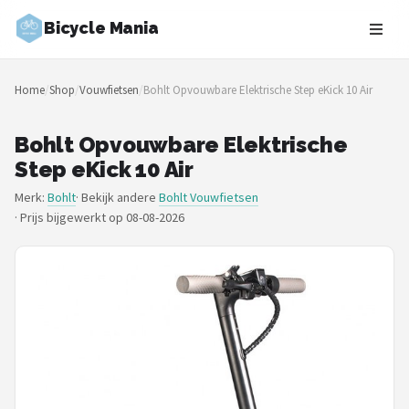
Bicycle Mania
Zoeken
Home
/
Shop
/
Vouwfietsen
/
Bohlt Opvouwbare Elektrische Step eKick 10 Air
NAVIGATIE
Shop
Bohlt Opvouwbare Elektrische
Step eKick 10 Air
Merken
Merk:
Bohlt
· Bekijk andere
Bohlt Vouwfietsen
·
Prijs bijgewerkt op 08-08-2026
Blog
Fietsroutes
Kinderfietsen
Stadsfietsen
Elektrische fietsen