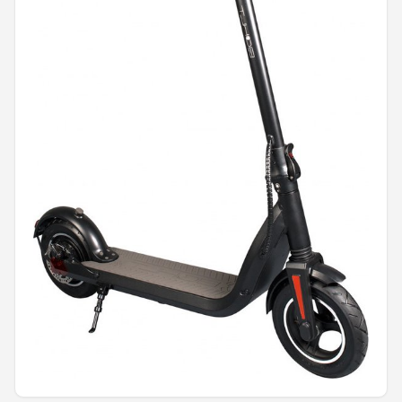
Mountainbikes
Shop
POPULAIRE MERKEN
Basil
Volare
ABUS
AXA
New Looxs
BBB Cycling