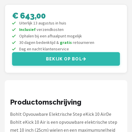
Schwalbe
€ 643,00
Voltano
Uiterlijk 13 augustus in huis
Inclusief
verzendkosten
Shimano
Ophalen bij een afhaalpunt mogelijk
30 dagen bedenktijd &
gratis
retourneren
Cortina
Dag en nacht klantenservice
BEKIJK OP BOL
Alle merken →
Productomschrijving
Bohlt Opvouwbare Elektrische Step eKick 10 AirDe
Bohlt eKick 10 Air is een opvouwbare elektrische step
met 10 inch (25cm) wielen en een maximumsnelheid