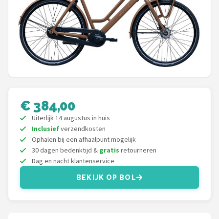
Mountainbikes
Shop
POPULAIRE MERKEN
Basil
€ 384,00
Volare
Uiterlijk 14 augustus in huis
ABUS
Inclusief
verzendkosten
Ophalen bij een afhaalpunt mogelijk
30 dagen bedenktijd &
gratis
retourneren
AXA
Dag en nacht klantenservice
New Looxs
BEKIJK OP BOL
BBB Cycling