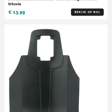
Intuvia
€ 13,99
BEKIJK OP BOL