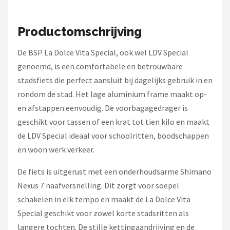
Schwalbe
Voltano
Productomschrijving
De BSP La Dolce Vita Special, ook wel LDV Special
Shimano
genoemd, is een comfortabele en betrouwbare
Cortina
stadsfiets die perfect aansluit bij dagelijks gebruik in en
rondom de stad. Het lage aluminium frame maakt op-
Alle merken →
en afstappen eenvoudig. De voorbagagedrager is
geschikt voor tassen of een krat tot tien kilo en maakt
de LDV Special ideaal voor schoolritten, boodschappen
en woon werk verkeer.
De fiets is uitgerust met een onderhoudsarme Shimano
Nexus 7 naafversnelling. Dit zorgt voor soepel
schakelen in elk tempo en maakt de La Dolce Vita
Special geschikt voor zowel korte stadsritten als
langere tochten. De stille kettingaandrijving en de