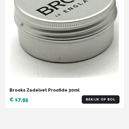
Brooks Zadelvet Proofide 30ml
€ 17,95
BEKIJK OP BOL