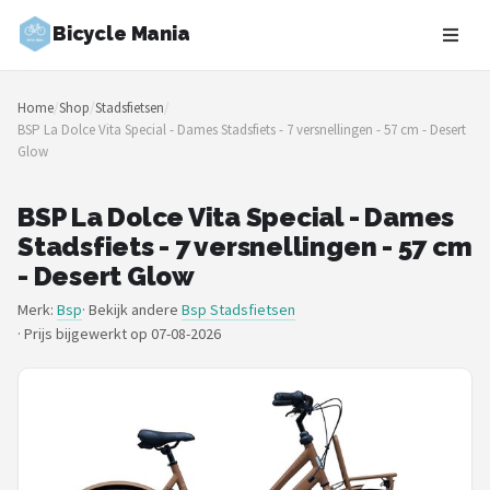
Bicycle Mania
Zoeken
Home
/
Shop
/
Stadsfietsen
/
NAVIGATIE
BSP La Dolce Vita Special - Dames Stadsfiets - 7 versnellingen - 57 cm - Desert
Glow
Shop
Merken
BSP La Dolce Vita Special - Dames
Stadsfiets - 7 versnellingen - 57 cm
Blog
- Desert Glow
Merk:
Bsp
· Bekijk andere
Bsp Stadsfietsen
Fietsroutes
·
Prijs bijgewerkt op 07-08-2026
Kinderfietsen
Stadsfietsen
Elektrische fietsen