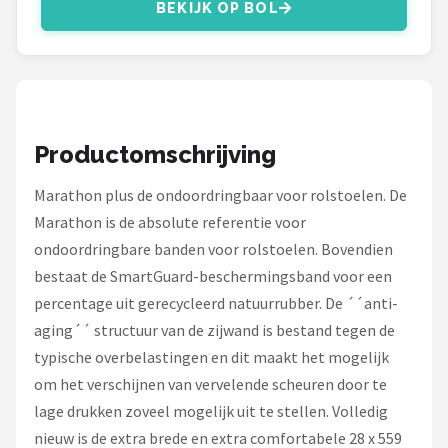
Schwalbe
BEKIJK OP BOL
Voltano
Shimano
Productomschrijving
Cortina
Marathon plus de ondoordringbaar voor rolstoelen. De
Alle merken →
Marathon is de absolute referentie voor
ondoordringbare banden voor rolstoelen. Bovendien
bestaat de SmartGuard-beschermingsband voor een
percentage uit gerecycleerd natuurrubber. De ´´anti-
aging´´ structuur van de zijwand is bestand tegen de
typische overbelastingen en dit maakt het mogelijk
om het verschijnen van vervelende scheuren door te
lage drukken zoveel mogelijk uit te stellen. Volledig
nieuw is de extra brede en extra comfortabele 28 x 559