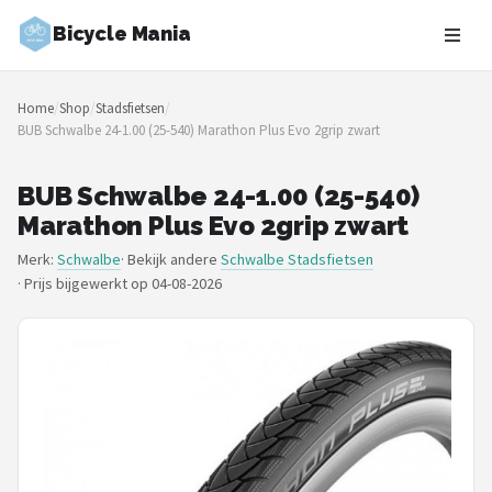
Bicycle Mania
Zoeken
Home
/
Shop
/
Stadsfietsen
/
NAVIGATIE
BUB Schwalbe 24-1.00 (25-540) Marathon Plus Evo 2grip zwart
Shop
BUB Schwalbe 24-1.00 (25-540)
Merken
Marathon Plus Evo 2grip zwart
Merk:
Schwalbe
· Bekijk andere
Schwalbe Stadsfietsen
Blog
·
Prijs bijgewerkt op 04-08-2026
Fietsroutes
Kinderfietsen
Stadsfietsen
Elektrische fietsen