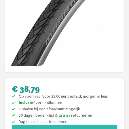
Mountainbikes
Shop
POPULAIRE MERKEN
Basil
Volare
ABUS
€ 38,79
AXA
Op voorraad. Voor 23:00 uur besteld, morgen in huis
Inclusief
verzendkosten
New Looxs
Ophalen bij een afhaalpunt mogelijk
30 dagen bedenktijd &
gratis
retourneren
BBB Cycling
Dag en nacht klantenservice