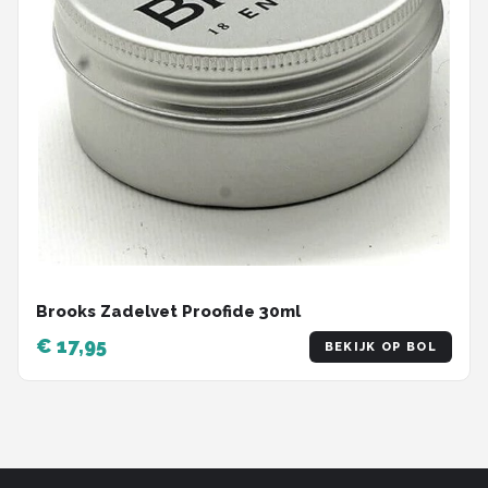
Brooks Zadelvet Proofide 30ml
€ 17,95
BEKIJK OP BOL