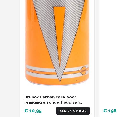
Brunox Carbon care. voor
reiniging en onderhoud van
hoogwaardig carbon frames en
€ 10,95
€ 198
BEKIJK OP BOL
onderdelen 120ml