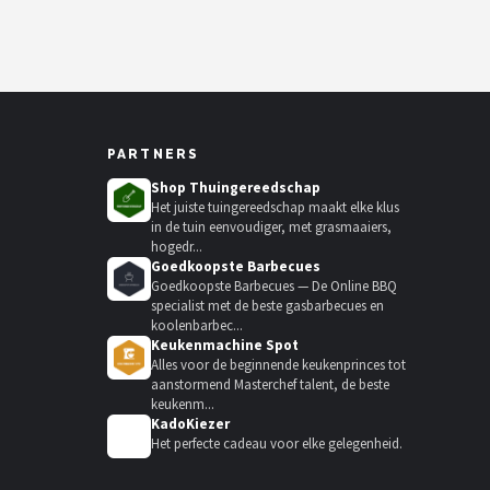
PARTNERS
Shop Thuingereedschap
Het juiste tuingereedschap maakt elke klus
in de tuin eenvoudiger, met grasmaaiers,
hogedr...
Goedkoopste Barbecues
Goedkoopste Barbecues — De Online BBQ
specialist met de beste gasbarbecues en
koolenbarbec...
Keukenmachine Spot
Alles voor de beginnende keukenprinces tot
aanstormend Masterchef talent, de beste
keukenm...
KadoKiezer
🎁
Het perfecte cadeau voor elke gelegenheid.