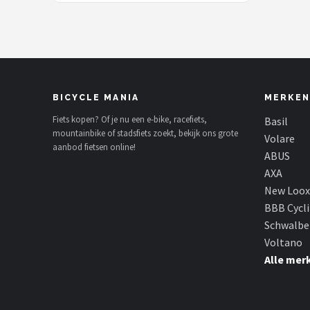
BICYCLE MANIA
MERKEN
Fiets kopen? Of je nu een e-bike, racefiets,
Basil
mountainbike of stadsfiets zoekt, bekijk ons grote
Volare
aanbod fietsen online!
ABUS
AXA
New Loox
BBB Cycl
Schwalbe
Voltano
Alle mer