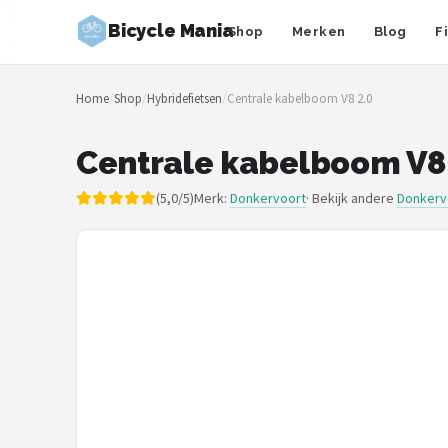
Bicycle Mania
Shop
Merken
Blog
F
Zoeken
Home
/
Shop
/
Hybridefietsen
/
Centrale kabelboom V8 2.0
NAVIGATIE
Shop
Centrale kabelboom V8 
Merken
(5,0/5)
Merk:
Donkervoort
· Bekijk andere
Donkerv
Blog
Fietsroutes
Kinderfietsen
Stadsfietsen
Elektrische fietsen