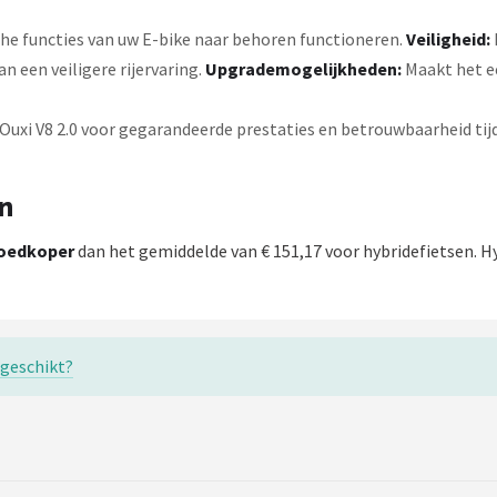
che functies van uw E-bike naar behoren functioneren.
Veiligheid:
an een veiligere rijervaring.
Upgrademogelijkheden:
Maakt het e
uxi V8 2.0 voor gegarandeerde prestaties en betrouwbaarheid tijde
en
oedkoper
dan het gemiddelde van € 151,17 voor hybridefietsen. Hy
t geschikt?