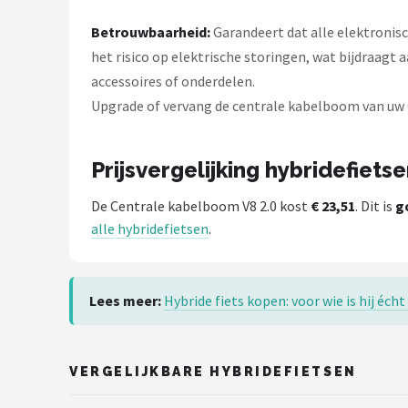
Schwalbe
Betrouwbaarheid:
Garandeert dat alle elektronis
Voltano
het risico op elektrische storingen, wat bijdraagt a
accessoires of onderdelen.
Shimano
Upgrade of vervang de centrale kabelboom van uw O
Cortina
Prijsvergelijking hybridefiets
Alle merken →
De Centrale kabelboom V8 2.0 kost
€ 23,51
. Dit is
g
alle hybridefietsen
.
Lees meer:
Hybride fiets kopen: voor wie is hij éch
VERGELIJKBARE HYBRIDEFIETSEN