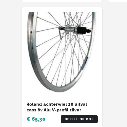
Roland achterwiel 28 uitval
cass 8v Alu V-profil zilver
€ 65,30
BEKIJK OP BOL