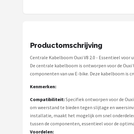
Mountainbikes
Shop
POPULAIRE MERKEN
Productomschrijving
Basil
Centrale Kabelboom Ouxi V8 2.0 - Essentieel voor 
Volare
De centrale kabelboom is ontworpen voor de Ouxi V
componenten van uw E-bike. Deze kabelboom is cruc
ABUS
Kenmerken:
AXA
Compatibiliteit:
Specifiek ontworpen voor de Ouxi 
New Looxs
om weerstand te bieden tegen slijtage en weersinv
installatie, maakt het mogelijk om snel onderdele
BBB Cycling
tussen de componenten, essentieel voor de optima
Voordelen: