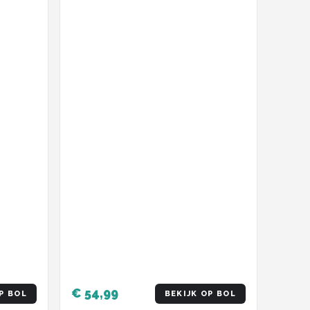
€ 54,99
P BOL
BEKIJK OP BOL