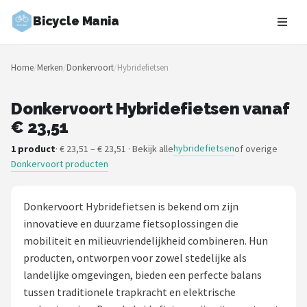
Bicycle Mania
Zoeken
Home
/
Merken
/
Donkervoort
/
Hybridefietsen
NAVIGATIE
Shop
Donkervoort Hybridefietsen vanaf
€ 23,51
Merken
hybridefietsen
1 product
· € 23,51 – € 23,51 · Bekijk alle
of overige
Donkervoort producten
Blog
Fietsroutes
Donkervoort Hybridefietsen is bekend om zijn
innovatieve en duurzame fietsoplossingen die
Kinderfietsen
mobiliteit en milieuvriendelijkheid combineren. Hun
producten, ontworpen voor zowel stedelijke als
Stadsfietsen
landelijke omgevingen, bieden een perfecte balans
tussen traditionele trapkracht en elektrische
Elektrische fietsen