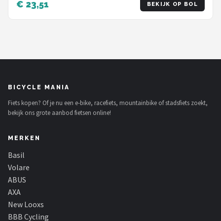
€ 23,51
BEKIJK OP BOL
BICYCLE MANIA
Fiets kopen? Of je nu een e-bike, racefiets, mountainbike of stadsfiets zoekt,
bekijk ons grote aanbod fietsen online!
MERKEN
Basil
Volare
ABUS
AXA
New Looxs
BBB Cycling