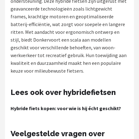
ondersteuning. Deze hybride fietsen zijn uitgerust met
geavanceerde technologieën zoals lichtgewicht
Mountainbikes
frames, krachtige motoren en geoptimaliseerde
batterij-efficiëntie, wat zorgt voor soepele en langere
Shop
ritten. Met aandacht voor ergonomisch ontwerp en
POPULAIRE MERKEN
stijl, biedt Donkervoort een scala aan modellen
geschikt voor verschillende behoeften, van woon-
Basil
werkverkeer tot recreatief gebruik. Hun toewijding aan
kwaliteit en duurzaamheid maakt hen een populaire
Volare
keuze voor milieubewuste fietsers.
ABUS
Lees ook over hybridefietsen
AXA
Hybride fiets kopen: voor wie is hij écht geschikt?
New Looxs
BBB Cycling
Veelgestelde vragen over