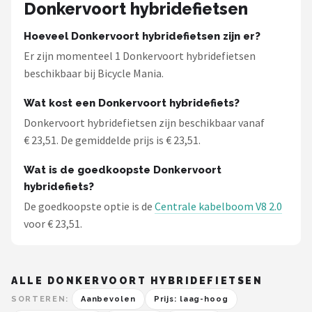
Schwalbe
Donkervoort hybridefietsen
Hoeveel Donkervoort hybridefietsen zijn er?
Voltano
Er zijn momenteel 1 Donkervoort hybridefietsen
beschikbaar bij Bicycle Mania.
Shimano
Wat kost een Donkervoort hybridefiets?
Cortina
Donkervoort hybridefietsen zijn beschikbaar vanaf
€ 23,51. De gemiddelde prijs is € 23,51.
Alle merken →
Wat is de goedkoopste Donkervoort
hybridefiets?
De goedkoopste optie is de
Centrale kabelboom V8 2.0
voor € 23,51.
ALLE DONKERVOORT HYBRIDEFIETSEN
SORTEREN:
Aanbevolen
Prijs: laag-hoog