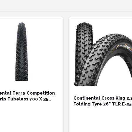
ental Terra Competition
Continental Cross King 2.
Grip Tubeless 700 X 35
Folding Tyre 26" TLR E-25
band Zilver 700 x 35
Bandenmaat 55-559 | 26x2