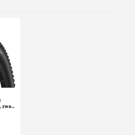
2
, zwart
,2"