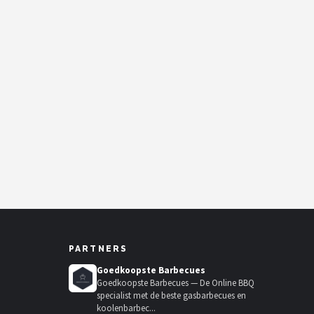
PARTNERS
Goedkoopste Barbecues
Goedkoopste Barbecues — De Online BBQ
specialist met de beste gasbarbecues en
koolenbarbec...