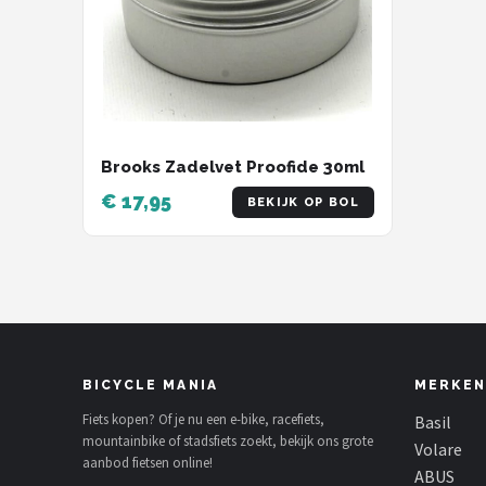
Brooks Zadelvet Proofide 30ml
€ 17,95
BEKIJK OP BOL
BICYCLE MANIA
MERKEN
Fiets kopen? Of je nu een e-bike, racefiets,
Basil
mountainbike of stadsfiets zoekt, bekijk ons grote
Volare
aanbod fietsen online!
ABUS