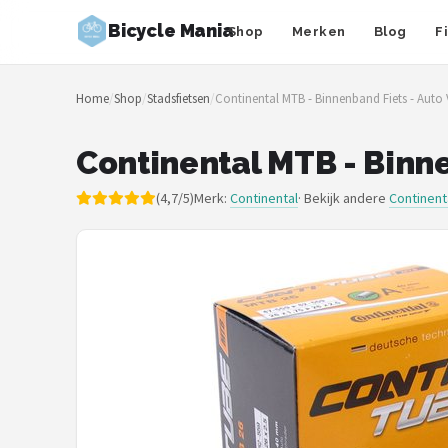
Bicycle Mania
Shop
Merken
Blog
F
Zoeken
Home
/
Shop
/
Stadsfietsen
/
Continental MTB - Binnenband Fiets - Auto V
NAVIGATIE
Shop
Continental MTB - Binnen
Merken
(4,7/5)
Merk:
Continental
· Bekijk andere
Continent
Blog
Fietsroutes
Kinderfietsen
Stadsfietsen
Elektrische fietsen