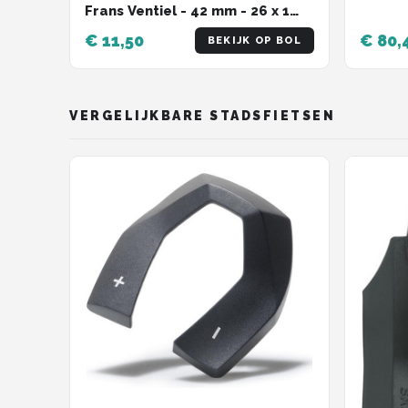
Frans Ventiel - 42 mm - 26 x 1
3/8 - 175
€ 11,50
€ 80,
BEKIJK OP BOL
VERGELIJKBARE STADSFIETSEN