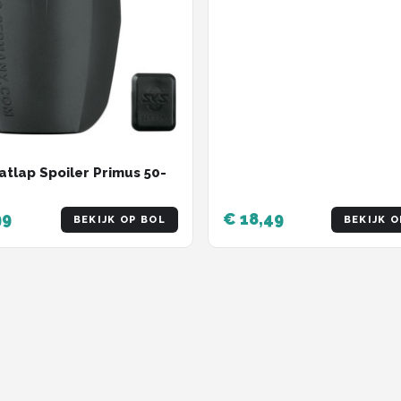
atlap Spoiler Primus 50-
99
€ 18,49
BEKIJK OP BOL
BEKIJK O