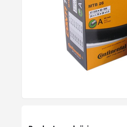
Mountainbikes
Shop
POPULAIRE MERKEN
Basil
Volare
ABUS
AXA
New Looxs
BBB Cycling