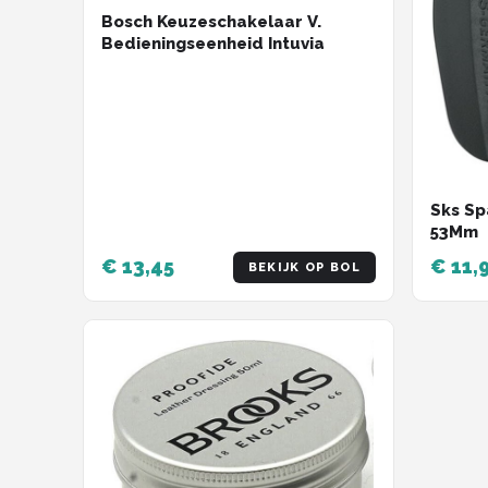
Bosch Keuzeschakelaar V.
Bedieningseenheid Intuvia
Sks Sp
53Mm
€ 13,45
€ 11,
BEKIJK OP BOL