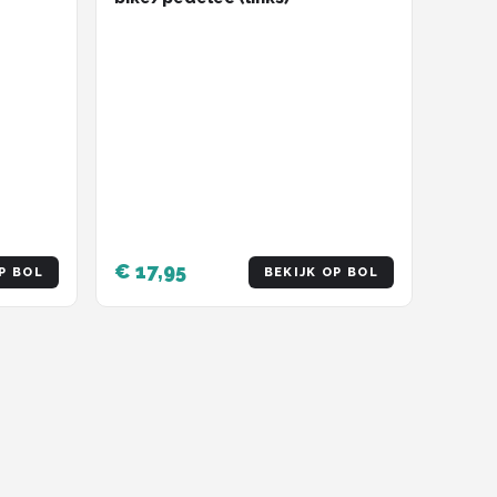
€ 17,95
P BOL
BEKIJK OP BOL