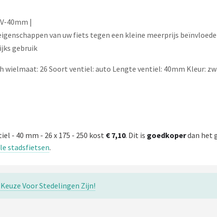
 AV-40mm |
jeigenschappen van uw fiets tegen een kleine meerprijs beïnvloede
jks gebruik
ch wielmaat: 26 Soort ventiel: auto Lengte ventiel: 40mm Kleur: z
el - 40 mm - 26 x 175 - 250 kost
€ 7,10
. Dit is
goedkoper
dan het g
lle stadsfietsen
.
Keuze Voor Stedelingen Zijn!