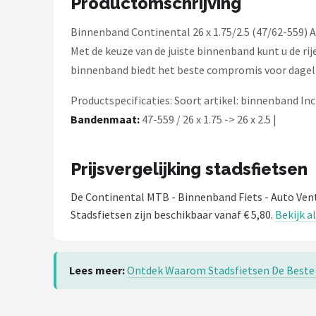
Productomschrijving
Schwalbe
Binnenband Continental 26 x 1.75/2.5 (47/62-559)
Voltano
Met de keuze van de juiste binnenband kunt u de ri
binnenband biedt het beste compromis voor dageli
Shimano
Productspecificaties: Soort artikel: binnenband In
Cortina
Bandenmaat:
47-559 / 26 x 1.75 -> 26 x 2.5 |
Alle merken →
Prijsvergelijking stadsfietsen
De Continental MTB - Binnenband Fiets - Auto Venti
Stadsfietsen zijn beschikbaar vanaf € 5,80.
Bekijk a
Lees meer:
Ontdek Waarom Stadsfietsen De Beste 