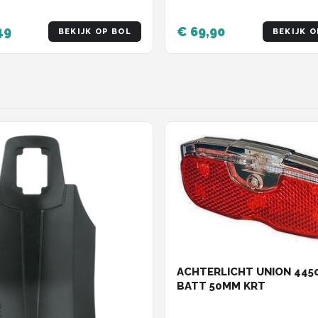
49
€ 69,90
BEKIJK OP BOL
BEKIJK O
ACHTERLICHT UNION 445
BATT 50MM KRT