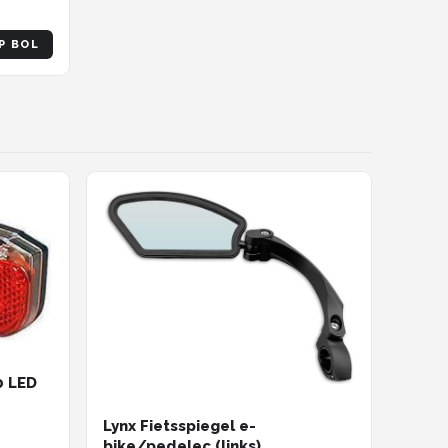
P BOL
0 LED
Lynx Fietsspiegel e-
bike/pedelec (links)