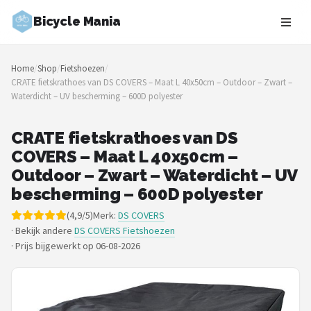
Bicycle Mania
Zoeken
Home
/
Shop
/
Fietshoezen
/
NAVIGATIE
CRATE fietskrathoes van DS COVERS – Maat L 40x50cm – Outdoor – Zwart –
Waterdicht – UV bescherming – 600D polyester
Shop
Merken
CRATE fietskrathoes van DS
COVERS – Maat L 40x50cm –
Blog
Outdoor – Zwart – Waterdicht – UV
bescherming – 600D polyester
Fietsroutes
(4,9/5)
Merk:
DS COVERS
· Bekijk andere
DS COVERS Fietshoezen
Kinderfietsen
·
Prijs bijgewerkt op 06-08-2026
Stadsfietsen
Elektrische fietsen