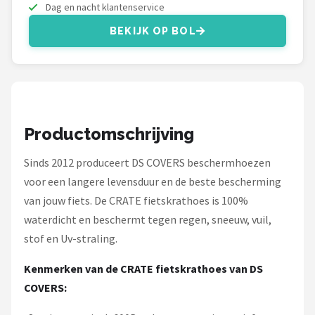
Schwalbe
Dag en nacht klantenservice
BEKIJK OP BOL
Voltano
Shimano
Cortina
Productomschrijving
Alle merken →
Sinds 2012 produceert DS COVERS beschermhoezen
voor een langere levensduur en de beste bescherming
van jouw fiets. De CRATE fietskrathoes is 100%
waterdicht en beschermt tegen regen, sneeuw, vuil,
stof en Uv-straling.
Kenmerken van de CRATE fietskrathoes van DS
COVERS: