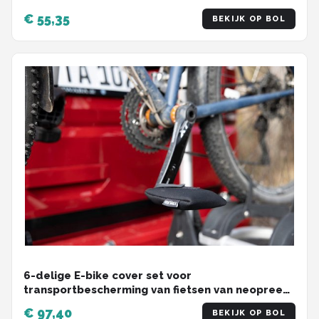
Racefiets – Striped
€ 55,35
BEKIJK OP BOL
6-delige E-bike cover set voor
transportbescherming van fietsen van neopreen
- inclusief accubescherming
€ 97,40
BEKIJK OP BOL