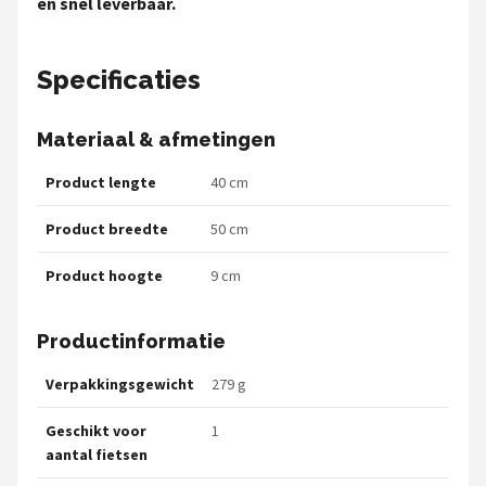
en snel leverbaar.
Specificaties
Materiaal & afmetingen
Product lengte
40 cm
Product breedte
50 cm
Product hoogte
9 cm
Productinformatie
Verpakkingsgewicht
279 g
Geschikt voor
1
aantal fietsen