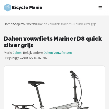
Bicycle Mania
Zoeken
Home
/
Shop
/
Vouwfietsen
/
Dahon vouwfiets Mariner D8 quick silver grijs
NAVIGATIE
Shop
Dahon vouwfiets Mariner D8 quick
silver grijs
Merken
Merk:
Dahon
· Bekijk andere
Dahon Vouwfietsen
·
Prijs bijgewerkt op 16-07-2026
Blog
Fietsroutes
Kinderfietsen
Stadsfietsen
Elektrische fietsen