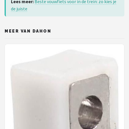
Lees meer:
Beste vouwfiets voor in de trein: zo kies je
Schwalbe
de juiste
Voltano
Shimano
MEER VAN DAHON
Cortina
Alle merken →