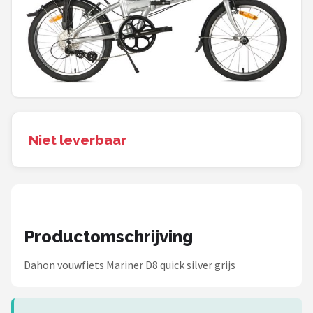
Mountainbikes
Shop
POPULAIRE MERKEN
Basil
Niet leverbaar
Volare
ABUS
AXA
Productomschrijving
New Looxs
Dahon vouwfiets Mariner D8 quick silver grijs
BBB Cycling