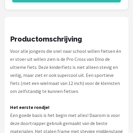
Schwalbe
Voltano
Shimano
Productomschrijving
Cortina
Voor alle jongens die snel naar school willen fietsen én
er stoer uit willen zien is de Pro Cross van Dino de
Alle merken →
ultieme fiets. Deze kinderfiets is niet alleen stevig en
veilig, maar ziet er ook supercool uit. Een sportieve
fiets (met een wielmaat van 12 inch) voor de kleinsten
om zelfstandig te kunnen fietsen.
Het eerste rondje!
Een goede basis is het begin met alles! Daarom is voor
deze doortrapper gebruik gemaakt van de beste
materialen. Het stalen frame met stevige middenstang