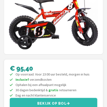
Mountainbikes
Shop
POPULAIRE MERKEN
Basil
Volare
ABUS
€ 95,40
AXA
Op voorraad. Voor 23:00 uur besteld, morgen in huis
Inclusief
verzendkosten
Ophalen bij een afhaalpunt mogelijk
New Looxs
30 dagen bedenktijd &
gratis
retourneren
Dag en nacht klantenservice
BBB Cycling
BEKIJK OP BOL