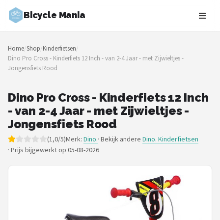
Bicycle Mania
Zoeken
Home
/
Shop
/
Kinderfietsen
/
NAVIGATIE
Dino Pro Cross - Kinderfiets 12 Inch - van 2-4 Jaar - met Zijwieltjes -
Jongensfiets Rood
Shop
Merken
Dino Pro Cross - Kinderfiets 12 Inch
- van 2-4 Jaar - met Zijwieltjes -
Blog
Jongensfiets Rood
(1,0/5)
Merk:
Dino.
· Bekijk andere
Dino. Kinderfietsen
Fietsroutes
·
Prijs bijgewerkt op 05-08-2026
Kinderfietsen
Stadsfietsen
Elektrische fietsen