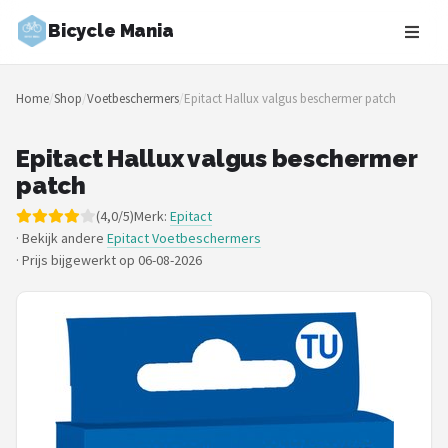
Bicycle Mania
Zoeken
Home
/
Shop
/
Voetbeschermers
/
Epitact Hallux valgus beschermer patch
NAVIGATIE
Shop
Epitact Hallux valgus beschermer
patch
Merken
(4,0/5)
Merk:
Epitact
· Bekijk andere
Epitact Voetbeschermers
Blog
·
Prijs bijgewerkt op 06-08-2026
Fietsroutes
Kinderfietsen
Stadsfietsen
Elektrische fietsen