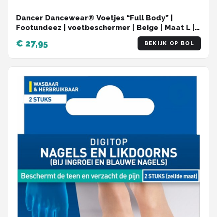
Dancer Dancewear® Voetjes “Full Body” |
Footundeez | voetbeschermer | Beige | Maat L |
Schoenmaten 40/41/42/43
€ 27,95
BEKIJK OP BOL