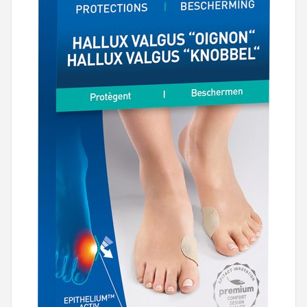
Mountainbikes
Shop
POPULAIRE MERKEN
Basil
Volare
ABUS
AXA
New Looxs
BBB Cycling