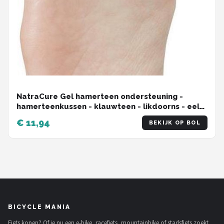
NatraCure Gel hamerteen ondersteuning -
hamerteenkussen - klauwteen - likdoorns - eelt
- blaren - antibacterieel - hypoallergeen -
€ 11,94
BEKIJK OP BOL
hydraterend - voedend - beschermend -
wasbaar
BICYCLE MANIA
Fiets kopen? Of je nu een e-bike, racefiets, mountainbike of stadsfiets zoekt,