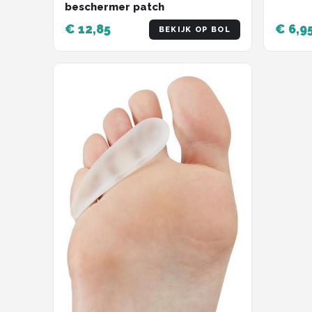
beschermer patch
€ 12,85
€ 6,9
BEKIJK OP BOL