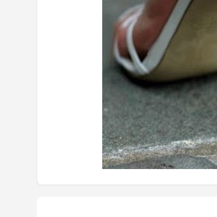
Mountainbikes
Shop
POPULAIRE MERKEN
Basil
Volare
ABUS
AXA
New Looxs
BBB Cycling