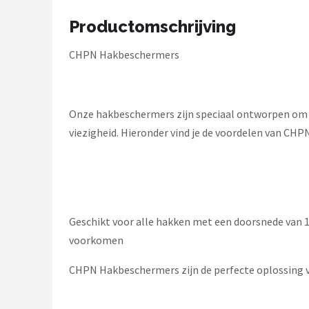
Schwalbe
Productomschrijving
Voltano
CHPN Hakbeschermers
Shimano
Cortina
Onze hakbeschermers zijn speciaal ontworpen om j
viezigheid. Hieronder vind je de voordelen van CHP
Alle merken →
Geschikt voor alle hakken met een doorsnede van
voorkomen
CHPN Hakbeschermers zijn de perfecte oplossing vo