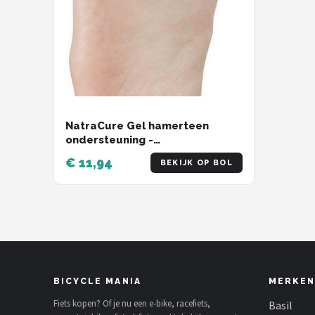
NatraCure Gel hamerteen
ondersteuning -
hamerteenkussen - klauwteen -
€ 11,94
BEKIJK OP BOL
likdoorns - eelt - blaren -
antibacterieel - hypoallergeen -
hydraterend - voedend -
beschermend - wasbaar
BICYCLE MANIA
MERKEN
Fiets kopen? Of je nu een e-bike, racefiets,
Basil