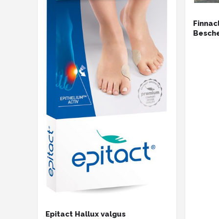
Finnac
Besche
Transp
Schoen
Epitact Hallux valgus