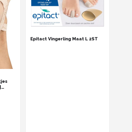
Epitact Vingerling Maat L 2ST
jes
|
 Maat
42/43