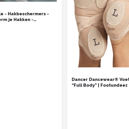
le - Hakbeschermers -
rm je Hakken -
arante Noppen -
verzorging - Accessoire
Dancer Dancewear® Voet
“Full Body” | Footundeez 
voetbeschermer | Beige |
L | Schoenmaten 40/41/