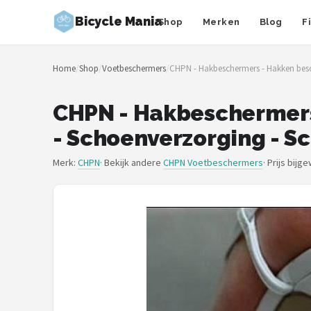
Bicycle Mania
Shop
Merken
Blog
F
Zoeken
Home
/
Shop
/
Voetbeschermers
/
CHPN - Hakbeschermers - Hakken besc
NAVIGATIE
Shop
CHPN - Hakbeschermers
- Schoenverzorging - S
Merken
Merk:
CHPN
· Bekijk andere
CHPN Voetbeschermers
·
Prijs bijg
Blog
Fietsroutes
Kinderfietsen
Stadsfietsen
Elektrische fietsen