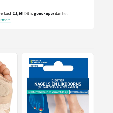
re kost
€ 5,95
. Dit is
goedkoper
dan het
ermers
.