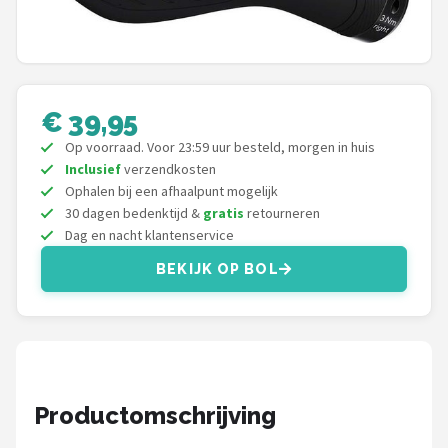
Mountainbikes
Shop
€ 39,95
POPULAIRE MERKEN
Op voorraad. Voor 23:59 uur besteld, morgen in huis
Basil
Inclusief
verzendkosten
Ophalen bij een afhaalpunt mogelijk
Volare
30 dagen bedenktijd &
gratis
retourneren
Dag en nacht klantenservice
ABUS
BEKIJK OP BOL
AXA
New Looxs
BBB Cycling
Productomschrijving