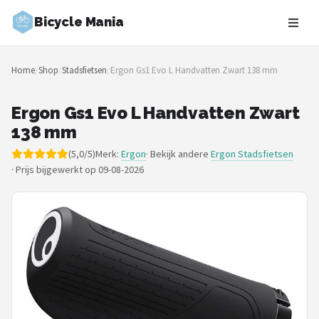
Bicycle Mania
Zoeken
Home
/
Shop
/
Stadsfietsen
/
Ergon Gs1 Evo L Handvatten Zwart 138 mm
NAVIGATIE
Shop
Ergon Gs1 Evo L Handvatten Zwart
138 mm
Merken
(5,0/5)
Merk:
Ergon
· Bekijk andere
Ergon Stadsfietsen
·
Prijs bijgewerkt op 09-08-2026
Blog
Fietsroutes
Kinderfietsen
Stadsfietsen
Elektrische fietsen