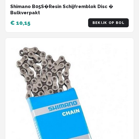
Shimano B05S�Resin Schijfremblok Disc �
Bulkverpakt
€ 10,15
BEKIJK OP BOL