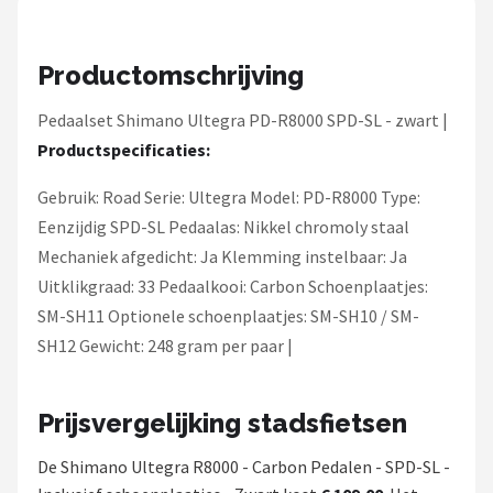
Schwalbe
Voltano
Productomschrijving
Shimano
Pedaalset Shimano Ultegra PD-R8000 SPD-SL - zwart |
Productspecificaties:
Cortina
Gebruik: Road Serie: Ultegra Model: PD-R8000 Type:
Alle merken →
Eenzijdig SPD-SL Pedaalas: Nikkel chromoly staal
Mechaniek afgedicht: Ja Klemming instelbaar: Ja
Uitklikgraad: 33 Pedaalkooi: Carbon Schoenplaatjes:
SM-SH11 Optionele schoenplaatjes: SM-SH10 / SM-
SH12 Gewicht: 248 gram per paar |
Prijsvergelijking stadsfietsen
De Shimano Ultegra R8000 - Carbon Pedalen - SPD-SL -