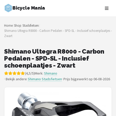
Bicycle Mania
Zoeken
Home
/
Shop
/
Stadsfietsen
/
NAVIGATIE
Shimano Ultegra R8000 - Carbon Pedalen - SPD-SL - Inclusief schoenplaatjes -
Zwart
Shop
Merken
Shimano Ultegra R8000 - Carbon
Pedalen - SPD-SL - Inclusief
Blog
schoenplaatjes - Zwart
(4,5/5)
Merk:
Shimano
Fietsroutes
· Bekijk andere
Shimano Stadsfietsen
·
Prijs bijgewerkt op 06-08-2026
Kinderfietsen
Stadsfietsen
Elektrische fietsen