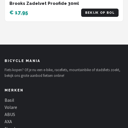
Brooks Zadelvet Proofide 30ml
€ 17,95
BEKIJK OP BOL
BICYCLE MANIA
Fiets kopen? Of je nu een e-bike, racefiets, mountainbike of stadsfiets zoekt,
bekijk ons grote aanbod fietsen online!
MERKEN
Basil
Volare
ABUS
AXA