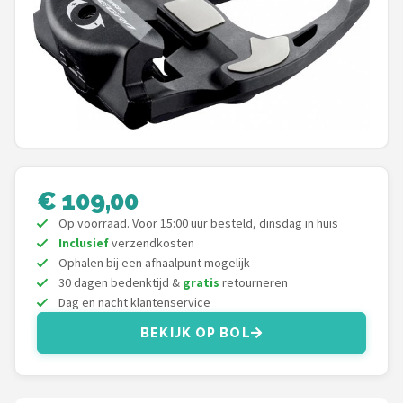
Mountainbikes
Shop
POPULAIRE MERKEN
Basil
Volare
€ 109,00
Op voorraad. Voor 15:00 uur besteld, dinsdag in huis
ABUS
Inclusief
verzendkosten
Ophalen bij een afhaalpunt mogelijk
AXA
30 dagen bedenktijd &
gratis
retourneren
Dag en nacht klantenservice
New Looxs
BEKIJK OP BOL
BBB Cycling