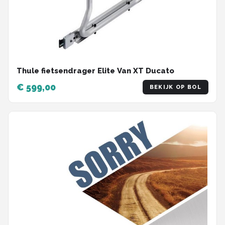
Thule fietsendrager Elite Van XT Ducato
€ 599,00
BEKIJK OP BOL