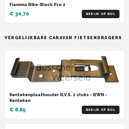
Fiamma Bike-Block Pro 2
€ 30,70
BEKIJK OP BOL
VERGELIJKBARE CARAVAN FIETSENDRAGERS
Kentekenplaathouder R.V.S. 2 stuks - BWN -
Kenteken
€ 8,85
BEKIJK OP BOL