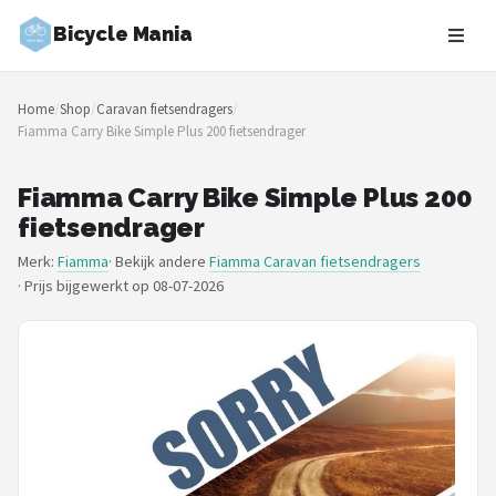
Bicycle Mania
Zoeken
Home
/
Shop
/
Caravan fietsendragers
/
NAVIGATIE
Fiamma Carry Bike Simple Plus 200 fietsendrager
Shop
Fiamma Carry Bike Simple Plus 200
Merken
fietsendrager
Merk:
Fiamma
· Bekijk andere
Fiamma Caravan fietsendragers
Blog
·
Prijs bijgewerkt op 08-07-2026
Fietsroutes
Kinderfietsen
Stadsfietsen
Elektrische fietsen