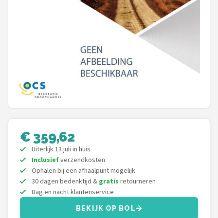
Mountainbikes
Shop
POPULAIRE MERKEN
Basil
Volare
ABUS
€ 359,62
Uiterlijk 13 juli in huis
AXA
Inclusief
verzendkosten
Ophalen bij een afhaalpunt mogelijk
New Looxs
30 dagen bedenktijd &
gratis
retourneren
Dag en nacht klantenservice
BBB Cycling
BEKIJK OP BOL