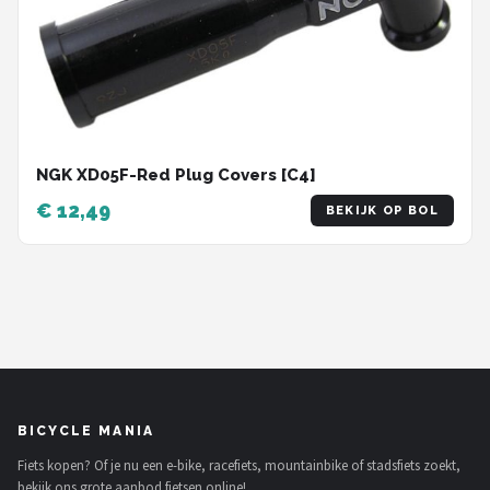
NGK XD05F-Red Plug Covers [C4]
€ 12,49
BEKIJK OP BOL
BICYCLE MANIA
Fiets kopen? Of je nu een e-bike, racefiets, mountainbike of stadsfiets zoekt,
bekijk ons grote aanbod fietsen online!