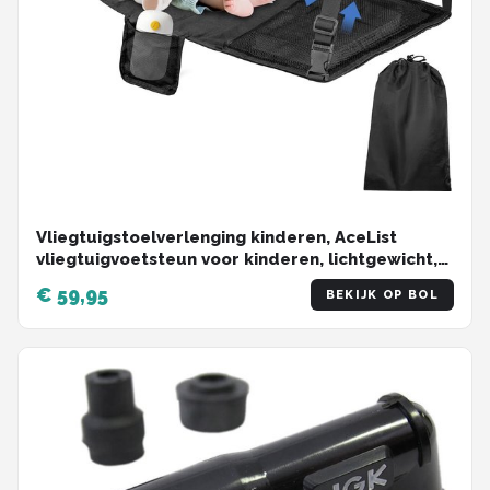
Vliegtuigstoelverlenging kinderen, AceList
vliegtuigvoetsteun voor kinderen, lichtgewicht,
opvouwbaar, draagbaar vliegtuigbed voor
€ 59,95
BEKIJK OP BOL
peuters, reisbenodigdheden, kinderhangmat
voor vliegtuigenvoetsteun, zwart