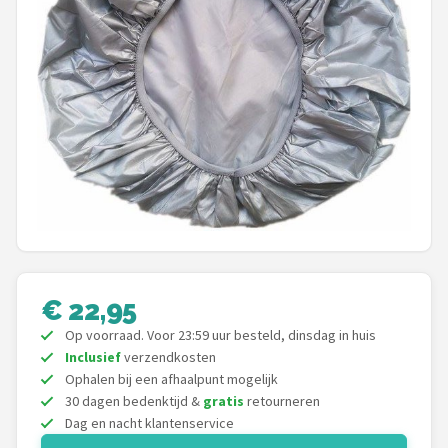
Mountainbikes
Shop
POPULAIRE MERKEN
Basil
Volare
ABUS
€ 22,95
AXA
Op voorraad. Voor 23:59 uur besteld, dinsdag in huis
New Looxs
Inclusief
verzendkosten
Ophalen bij een afhaalpunt mogelijk
30 dagen bedenktijd &
gratis
retourneren
BBB Cycling
Dag en nacht klantenservice