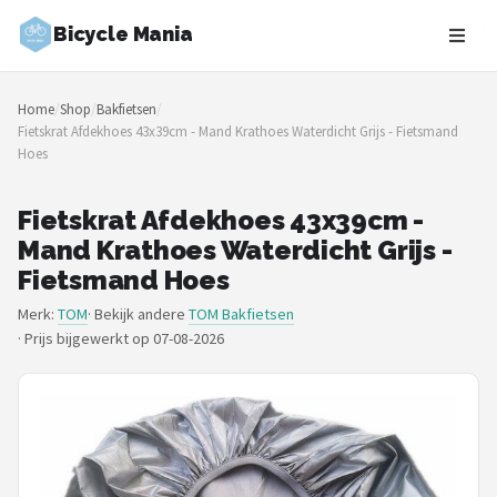
Bicycle Mania
Zoeken
Home
/
Shop
/
Bakfietsen
/
NAVIGATIE
Fietskrat Afdekhoes 43x39cm - Mand Krathoes Waterdicht Grijs - Fietsmand
Hoes
Shop
Merken
Fietskrat Afdekhoes 43x39cm -
Mand Krathoes Waterdicht Grijs -
Blog
Fietsmand Hoes
Merk:
TOM
· Bekijk andere
TOM Bakfietsen
Fietsroutes
·
Prijs bijgewerkt op 07-08-2026
Kinderfietsen
Stadsfietsen
Elektrische fietsen