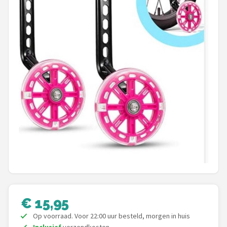
Mountainbikes
Shop
POPULAIRE MERKEN
Basil
Volare
ABUS
AXA
New Looxs
€ 15,95
BBB Cycling
Op voorraad. Voor 22:00 uur besteld, morgen in huis