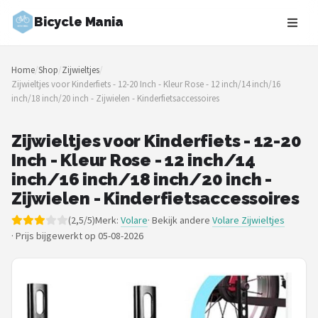
Bicycle Mania
Zoeken
Home
/
Shop
/
Zijwieltjes
/
NAVIGATIE
Zijwieltjes voor Kinderfiets - 12-20 Inch - Kleur Rose - 12 inch/14 inch/16
inch/18 inch/20 inch - Zijwielen - Kinderfietsaccessoires
Shop
Merken
Zijwieltjes voor Kinderfiets - 12-20
Inch - Kleur Rose - 12 inch/14
Blog
inch/16 inch/18 inch/20 inch -
Zijwielen - Kinderfietsaccessoires
Fietsroutes
(2,5/5)
Merk:
Volare
· Bekijk andere
Volare Zijwieltjes
·
Prijs bijgewerkt op 05-08-2026
Kinderfietsen
Stadsfietsen
Elektrische fietsen