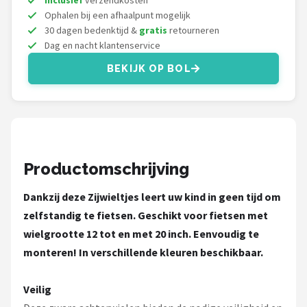
Inclusief
verzendkosten
Schwalbe
Ophalen bij een afhaalpunt mogelijk
30 dagen bedenktijd &
gratis
retourneren
Voltano
Dag en nacht klantenservice
BEKIJK OP BOL
Shimano
Cortina
Alle merken →
Productomschrijving
Dankzij deze Zijwieltjes leert uw kind in geen tijd om
zelfstandig te fietsen. Geschikt voor fietsen met
wielgrootte 12 tot en met 20 inch. Eenvoudig te
monteren! In verschillende kleuren beschikbaar.
Veilig