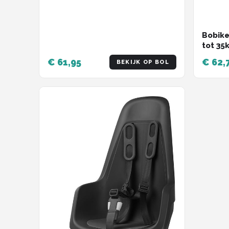
Bobike
tot 35
zwart
€ 61,95
€ 62,
BEKIJK OP BOL