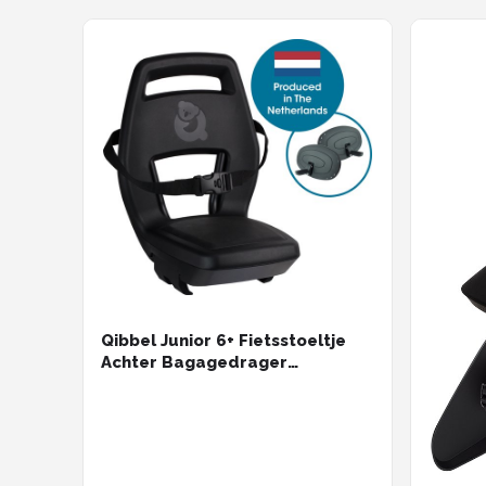
Qibbel Junior 6+ Fietsstoeltje
Achter Bagagedrager
bevestiging - Black - inclusief
voetbeschermingsplaten en
voetsteunen