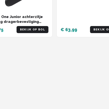
 One Junior achterzitje
kg dragerbevestiging
/zwart
75
€ 63,99
BEKIJK OP BOL
BEKIJK O