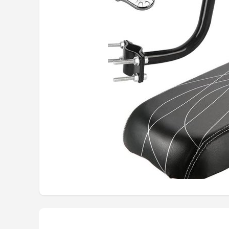
Mountainbikes
Shop
POPULAIRE MERKEN
Basil
Volare
ABUS
AXA
New Looxs
BBB Cycling