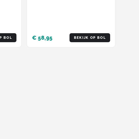
Zwart/Grijs
€ 58,95
P BOL
BEKIJK OP BOL