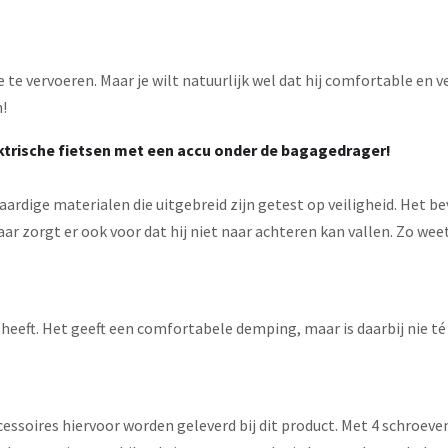
 te vervoeren. Maar je wilt natuurlijk wel dat hij comfortable en vei
n!
lektrische fietsen met een accu onder de bagagedrager!
rdige materialen die uitgebreid zijn getest op veiligheid. Het be
aar zorgt er ook voor dat hij niet naar achteren kan vallen. Zo wee
 heeft. Het geeft een comfortabele demping, maar is daarbij nie t
 accessoires hiervoor worden geleverd bij dit product. Met 4 schroe