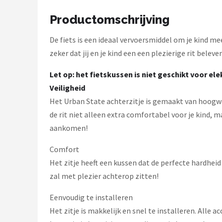
Schwalbe
Productomschrijving
Voltano
De fiets is een ideaal vervoersmiddel om je kind mee
Shimano
zeker dat jij en je kind een een plezierige rit beleve
Let op: het fietskussen is niet geschikt voor e
Cortina
Veiligheid
Alle merken →
Het Urban State achterzitje is gemaakt van hoogwaa
de rit niet alleen extra comfortabel voor je kind, m
aankomen!
Comfort
Het zitje heeft een kussen dat de perfecte hardheid
zal met plezier achterop zitten!
Eenvoudig te installeren
Het zitje is makkelijk en snel te installeren. Alle