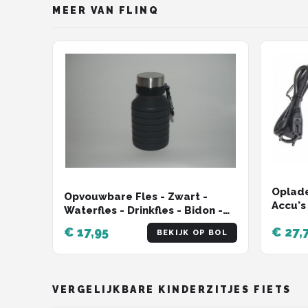
MEER VAN FLINQ
Oplade
Opvouwbare Fles - Zwart -
Accu's 
Waterfles - Drinkfles - Bidon -
3-pin 
Sport fles - Wandel fles -
€ 17,95
€ 27,
BEKIJK OP BOL
VERGELIJKBARE KINDERZITJES FIETS