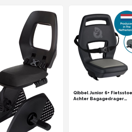
Qibbel Junior 6+ Fietsstoe
Achter Bagagedrager
bevestiging - Grey - inclu
voetbeschermingsplaten
voetsteunen