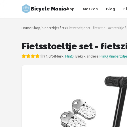
Bicycle Mania
Shop
Merken
Blog
F
Zoeken
Home
/
Shop
/
Kinderzitjes fiets
/
Fietsstoeltje set - fietszitje - achterzitj
NAVIGATIE
Shop
Fietsstoeltje set - fiets
Merken
(4,0/5)
Merk:
FlinQ
· Bekijk andere
FlinQ Kinderzitje
Blog
Fietsroutes
Kinderfietsen
Stadsfietsen
Elektrische fietsen