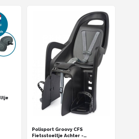
ltje
sief
 en
Polisport Groovy CFS
Fietsstoeltje Achter -