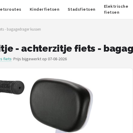
Elektrische
ietsroutes
Kinderfietsen
Stadsfietsen
fietsen
e fiets - bagagedrager kussen
zitje - achterzitje fiets - ba
s fiets
·
Prijs bijgewerkt op 07-08-2026