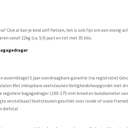
 Ook al kan je kind zelf fietsen, het is ook fijn om een stevig acht
eren vanaf 22kg (ca. 5/6 jaar) en tot met 35 kilo.
e bagagedrager
assemblage) 5 jaar overdraagbare garantie (na registratie) Gesch
platen Met inklapbare voetsteunen Veiligheidsheupgordel met dri
e reguliere bagagedrager (100-175 mm breed en buisdiameter van 
gte verstelbaar) Voetsteunen geschikt voor ronde of ovale fram
n diefstal