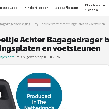
Elektrische
ietsroutes
Kinderfietsen
Stadsfietsen
fietsen
agagedrager bevestiging - Grey - inclusief voetbeschermingsplaten en voetsteunen
toeltje Achter Bagagedrager b
ingsplaten en voetsteunen
itjes fiets
·
Prijs bijgewerkt op 06-08-2026