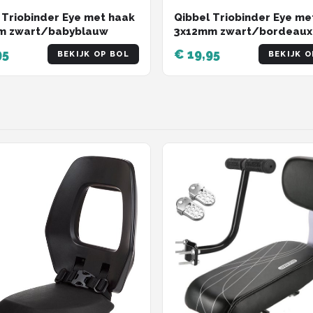
 Triobinder Eye met haak
Qibbel Triobinder Eye me
m zwart/babyblauw
3x12mm zwart/bordeaux
95
€ 19,95
BEKIJK OP BOL
BEKIJK O