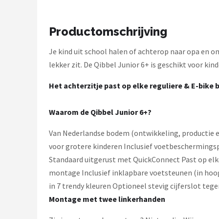
Schwalbe
Voltano
Productomschrijving
Shimano
Je kind uit school halen of achterop naar opa en oma?
lekker zit. De Qibbel Junior 6+ is geschikt voor kind
Cortina
Het achterzitje past op elke reguliere & E-bik
Alle merken →
Waarom de Qibbel Junior 6+?
Van Nederlandse bodem (ontwikkeling, productie en 
voor grotere kinderen Inclusief voetbeschermings
Standaard uitgerust met QuickConnect Past op elk
montage Inclusief inklapbare voetsteunen (in hoo
in 7 trendy kleuren Optioneel stevig cijferslot tege
Montage met twee linkerhanden