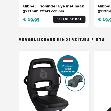
Qibbel Triobinder Eye met haak
Qibbel
3x12mm zwart/chinin
3x12m
€ 19,95
€ 19,
BEKIJK OP BOL
VERGELIJKBARE KINDERZITJES FIETS