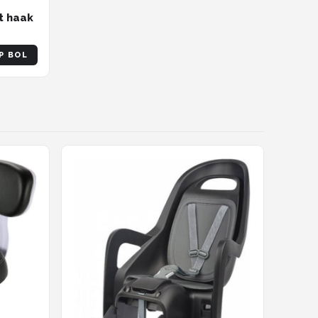
t haak
P BOL