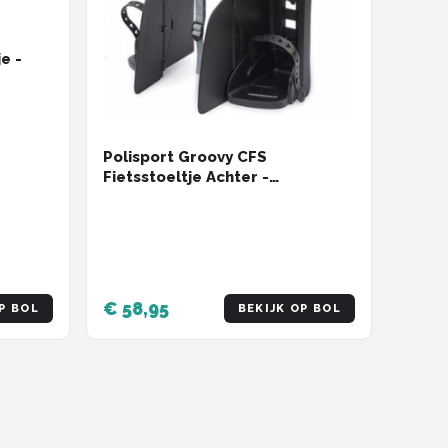
je -
Polisport Groovy CFS
Fietsstoeltje Achter -
Zwart/Grijs
€ 58,95
P BOL
BEKIJK OP BOL