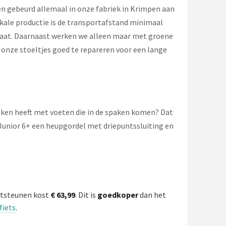
en gebeurd allemaal in onze fabriek in Krimpen aan
lokale productie is de transportafstand minimaal
limaat. Daarnaast werken we alleen maar met groene
 onze stoeltjes goed te repareren voor een lange
maken heeft met voeten die in de spaken komen? Dat
unior 6+ een heupgordel met driepuntssluiting en
oetsteunen kost
€ 63,99
. Dit is
goedkoper
dan het
fiets
.