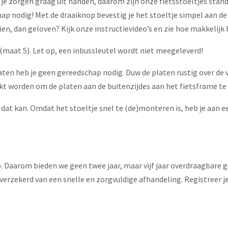
 je zorgen graag uit handen, daarom zijn onze fietsstoeltjes sta
p nodig! Met de draaiknop bevestig je het stoeltje simpel aan de d
ien, dan geloven? Kijk onze instructievideo’s en zie hoe makkelijk 
(maat 5). Let op, een inbussleutel wordt niet meegeleverd!
en heb je geen gereedschap nodig. Duw de platen rustig over de vo
kt worden om de platen aan de buitenzijdes aan het fietsframe te
 dat kan. Omdat het stoeltje snel te (de)monteren is, heb je aan 
. Daarom bieden we geen twee jaar, maar vijf jaar overdraagbare ga
 verzekerd van een snelle en zorgvuldige afhandeling. Registreer j