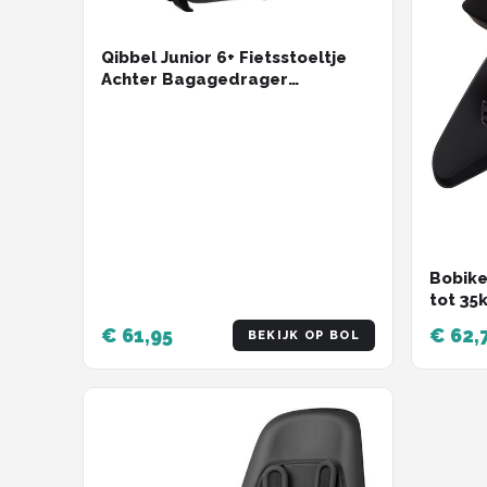
Qibbel Junior 6+ Fietsstoeltje
Achter Bagagedrager
bevestiging - Black - inclusief
voetbeschermingsplaten en
voetsteunen
Bobike
tot 35
zwart
€ 61,95
€ 62,
BEKIJK OP BOL