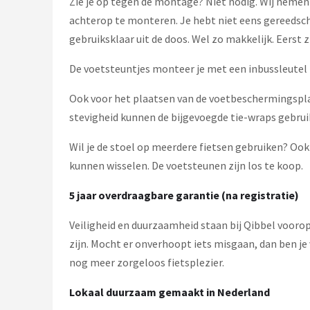
Zie je op tegen de montage? Niet nodig. Wij nemen
achterop te monteren. Je hebt niet eens gereedscha
gebruiksklaar uit de doos. Wel zo makkelijk. Eerst z
De voetsteuntjes monteer je met een inbussleutel 
Ook voor het plaatsen van de voetbeschermingsplat
stevigheid kunnen de bijgevoegde tie-wraps gebrui
Wil je de stoel op meerdere fietsen gebruiken? Ook
kunnen wisselen. De voetsteunen zijn los te koop.
5 jaar overdraagbare garantie (na registratie)
Veiligheid en duurzaamheid staan bij Qibbel voorop
zijn. Mocht er onverhoopt iets misgaan, dan ben je
nog meer zorgeloos fietsplezier.
Lokaal duurzaam gemaakt in Nederland