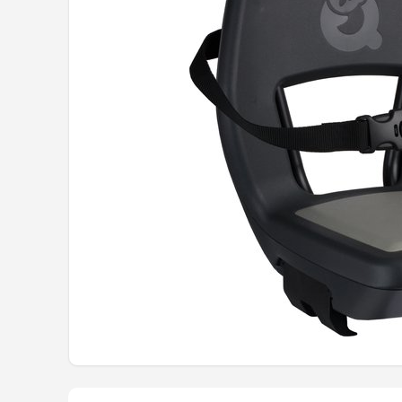
Mountainbikes
Shop
POPULAIRE MERKEN
Basil
Volare
ABUS
AXA
New Looxs
BBB Cycling