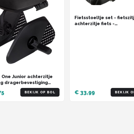
Fietsstoeltje set - fietszit
achterzitje fiets -
bagagedrager kussen
 One Junior achterzitje
kg dragerbevestiging
/zwart
75
€ 33,99
BEKIJK OP BOL
BEKIJK O