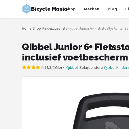
Bicycle Mania
Shop
Merken
Blog
F
Zoeken
Home
/
Shop
/
Kinderzitjes fiets
/
Qibbel Junior 6+ Fietsstoeltje Achter B
NAVIGATIE
Shop
Qibbel Junior 6+ Fietss
inclusief voetbescherm
Merken
(4,3/5)
Merk:
Qibbel
· Bekijk andere
Qibbel Kinderz
Blog
Fietsroutes
Kinderfietsen
Stadsfietsen
Elektrische fietsen