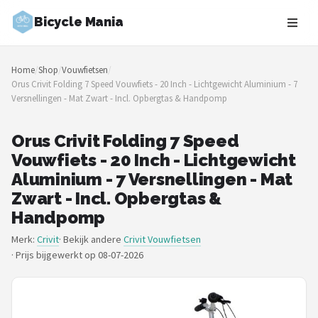
Bicycle Mania
Zoeken
Home
/
Shop
/
Vouwfietsen
/
NAVIGATIE
Orus Crivit Folding 7 Speed Vouwfiets - 20 Inch - Lichtgewicht Aluminium - 7
Versnellingen - Mat Zwart - Incl. Opbergtas & Handpomp
Shop
Merken
Orus Crivit Folding 7 Speed
Vouwfiets - 20 Inch - Lichtgewicht
Blog
Aluminium - 7 Versnellingen - Mat
Zwart - Incl. Opbergtas &
Fietsroutes
Handpomp
Merk:
Crivit
· Bekijk andere
Crivit Vouwfietsen
Kinderfietsen
·
Prijs bijgewerkt op 08-07-2026
Stadsfietsen
Elektrische fietsen