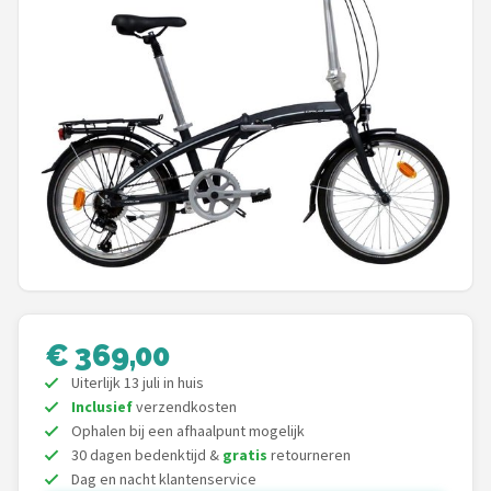
Mountainbikes
Shop
POPULAIRE MERKEN
Basil
Volare
ABUS
AXA
€ 369,00
Uiterlijk 13 juli in huis
New Looxs
Inclusief
verzendkosten
Ophalen bij een afhaalpunt mogelijk
BBB Cycling
30 dagen bedenktijd &
gratis
retourneren
Dag en nacht klantenservice