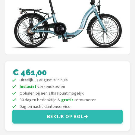
Mountainbikes
Shop
POPULAIRE MERKEN
Basil
Volare
€ 461,00
ABUS
Uiterlijk 13 augustus in huis
Inclusief
verzendkosten
AXA
Ophalen bij een afhaalpunt mogelijk
30 dagen bedenktijd &
gratis
retourneren
Dag en nacht klantenservice
New Looxs
BEKIJK OP BOL
BBB Cycling