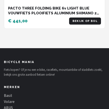
PACTO THREE FOLDING BIKE 6v LIGHT BLUE
VOUWFIETS PLOOIFIETS ALUMINIUM SHIMANO 20
inch
€ 441,00
BEKIJK OP BOL
BICYCLE MANIA
Fiets kopen? Of je nu een e-bike, racefiets, mountainbike of stadsfiets zoekt,
bekijk ons grote aanbod fietsen online!
MERKEN
Basil
Volare
ABUS