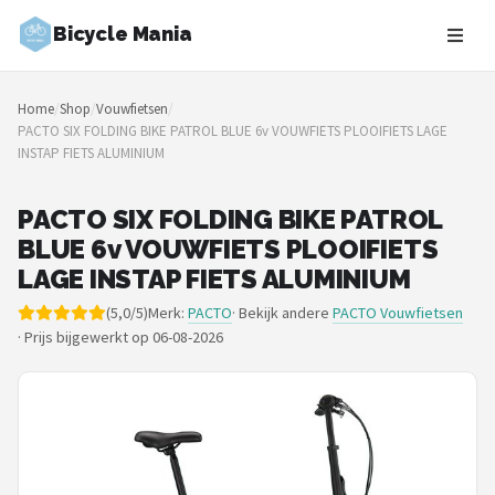
Bicycle Mania
Zoeken
Home
/
Shop
/
Vouwfietsen
/
NAVIGATIE
PACTO SIX FOLDING BIKE PATROL BLUE 6v VOUWFIETS PLOOIFIETS LAGE
INSTAP FIETS ALUMINIUM
Shop
Merken
PACTO SIX FOLDING BIKE PATROL
BLUE 6v VOUWFIETS PLOOIFIETS
Blog
LAGE INSTAP FIETS ALUMINIUM
(5,0/5)
Merk:
PACTO
· Bekijk andere
PACTO Vouwfietsen
Fietsroutes
·
Prijs bijgewerkt op 06-08-2026
Kinderfietsen
Stadsfietsen
Elektrische fietsen