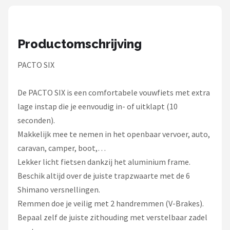
Schwalbe
Voltano
Productomschrijving
Shimano
PACTO SIX
Cortina
De PACTO SIX is een comfortabele vouwfiets met extra
Alle merken →
lage instap die je eenvoudig in- of uitklapt (10
seconden).
Makkelijk mee te nemen in het openbaar vervoer, auto,
caravan, camper, boot,…
Lekker licht fietsen dankzij het aluminium frame.
Beschik altijd over de juiste trapzwaarte met de 6
Shimano versnellingen.
Remmen doe je veilig met 2 handremmen (V-Brakes).
Bepaal zelf de juiste zithouding met verstelbaar zadel