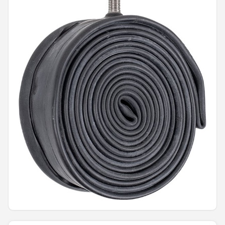
Mountainbikes
Shop
POPULAIRE MERKEN
Basil
Volare
ABUS
AXA
New Looxs
BBB Cycling