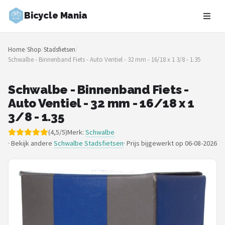
Bicycle Mania
Zoeken
Home
/
Shop
/
Stadsfietsen
/
NAVIGATIE
Schwalbe - Binnenband Fiets - Auto Ventiel - 32 mm - 16/18 x 1 3/8 - 1.35
Shop
Schwalbe - Binnenband Fiets -
Merken
Auto Ventiel - 32 mm - 16/18 x 1
3/8 - 1.35
Blog
(4,5/5)
Merk:
Schwalbe
· Bekijk andere
Schwalbe Stadsfietsen
·
Prijs bijgewerkt op 06-08-2026
Fietsroutes
Kinderfietsen
Stadsfietsen
Elektrische fietsen