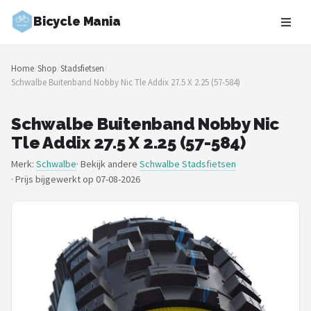
Bicycle Mania
Zoeken
Home
/
Shop
/
Stadsfietsen
/
NAVIGATIE
Schwalbe Buitenband Nobby Nic Tle Addix 27.5 X 2.25 (57-584)
Shop
Schwalbe Buitenband Nobby Nic
Merken
Tle Addix 27.5 X 2.25 (57-584)
Merk:
Schwalbe
· Bekijk andere
Schwalbe Stadsfietsen
Blog
·
Prijs bijgewerkt op 07-08-2026
Fietsroutes
Kinderfietsen
Stadsfietsen
Elektrische fietsen