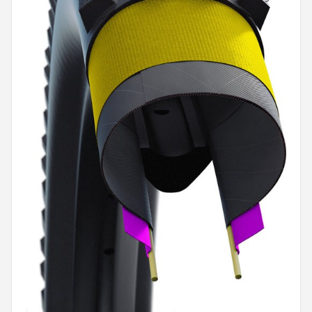
Mountainbikes
Shop
POPULAIRE MERKEN
Basil
Volare
ABUS
AXA
New Looxs
BBB Cycling