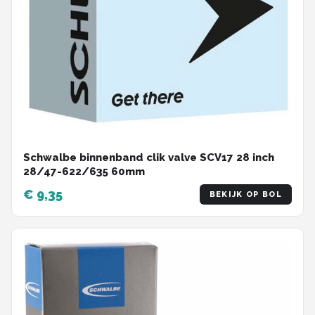
Schwalbe binnenband clik valve SCV17 28 inch
28/47-622/635 60mm
€ 9,35
BEKIJK OP BOL