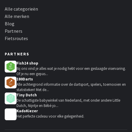
Alle categorieën
Alle merken
Blog
Partners
Fietsroutes
PARTNERS
Fish24 shop
Bij ons vind je alles wat je nodig hebt voor een geslaagde viservaring.
Of je nu een gepas...
180Darts
Alle achtergrond informatie over de dartsport, spelers, toernooien en
statistieken! Met de...
Tiny Dutch
De schattigste babywinkel van Nederland, met onder andere Little
Dutch, Nijntje en Bébé-jo...
KadoKiezer
🎁
Het perfecte cadeau voor elke gelegenheid.