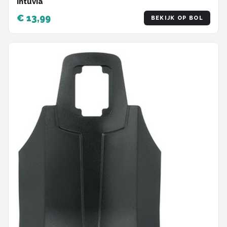
Intuvia
€ 13,99
BEKIJK OP BOL