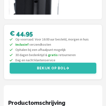
Schwalbe
Voltano
Shimano
€ 44,95
Cortina
Op voorraad. Voor 16:00 uur besteld, morgen in huis
Inclusief
verzendkosten
Alle merken →
Ophalen bij een afhaalpunt mogelijk
30 dagen bedenktijd &
gratis
retourneren
Dag en nacht klantenservice
BEKIJK OP BOL
Productomschrijving