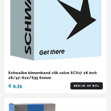
Schwalbe binnenband clik valve SCV17 28 inch
28/47-622/635 60mm
€ 9,35
BEKIJK OP BOL