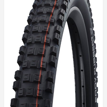
Mountainbikes
Shop
POPULAIRE MERKEN
Basil
Volare
ABUS
AXA
New Looxs
BBB Cycling