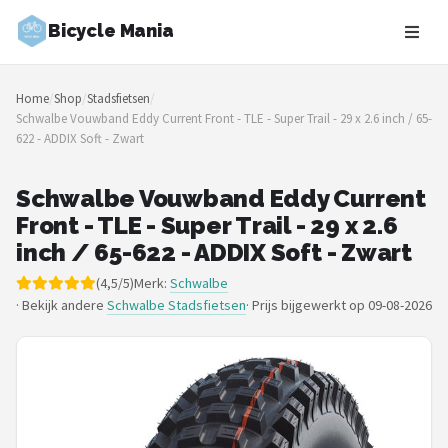
Bicycle Mania
Zoeken
Home
/
Shop
/
Stadsfietsen
/
NAVIGATIE
Schwalbe Vouwband Eddy Current Front - TLE - Super Trail - 29 x 2.6 inch / 65-
622 - ADDIX Soft - Zwart
Shop
Merken
Schwalbe Vouwband Eddy Current
Front - TLE - Super Trail - 29 x 2.6
Blog
inch / 65-622 - ADDIX Soft - Zwart
(4,5/5)
Merk:
Schwalbe
Fietsroutes
· Bekijk andere
Schwalbe Stadsfietsen
·
Prijs bijgewerkt op 09-08-2026
Kinderfietsen
Stadsfietsen
Elektrische fietsen