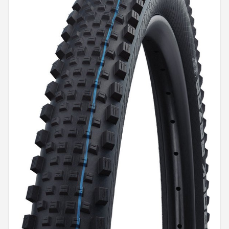
Mountainbikes
Shop
POPULAIRE MERKEN
Basil
Volare
ABUS
AXA
New Looxs
BBB Cycling