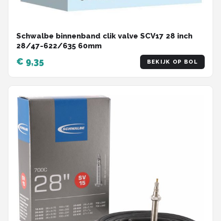
Schwalbe binnenband clik valve SCV17 28 inch
28/47-622/635 60mm
€ 9,35
BEKIJK OP BOL