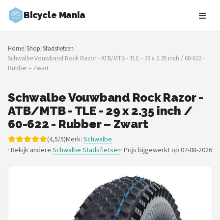
Bicycle Mania
Zoeken
Home
/
Shop
/
Stadsfietsen
/
NAVIGATIE
Schwalbe Vouwband Rock Razor - ATB/MTB - TLE - 29 x 2.35 inch / 60-622 -
Rubber – Zwart
Shop
Merken
Schwalbe Vouwband Rock Razor -
ATB/MTB - TLE - 29 x 2.35 inch /
Blog
60-622 - Rubber – Zwart
(4,5/5)
Merk:
Schwalbe
Fietsroutes
· Bekijk andere
Schwalbe Stadsfietsen
·
Prijs bijgewerkt op 07-08-2026
Kinderfietsen
Stadsfietsen
Elektrische fietsen