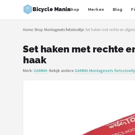
Bicycle Mania
Shop
Merken
Blog
F
Zoeken
Home
/
Shop
/
Montagesets fietsstoeltje
/
Set haken met rechte en afger
NAVIGATIE
Shop
Set haken met rechte e
haak
Merken
Merk:
GAMMA
· Bekijk andere
GAMMA Montagesets fietsstoeltj
Blog
Fietsroutes
Kinderfietsen
Stadsfietsen
Elektrische fietsen