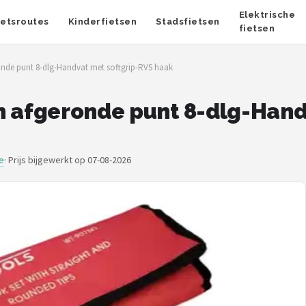
Elektrische
ietsroutes
Kinderfietsen
Stadsfietsen
fietsen
onde punt 8-dlg-Handvat met softgrip-RVS haak
n afgeronde punt 8-dlg-Hand
e
·
Prijs bijgewerkt op 07-08-2026