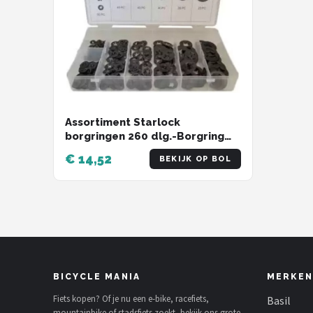
Assortiment Starlock
borgringen 260 dlg.-Borgring
sluitring assortiment - FD6074
€ 14,52
BEKIJK OP BOL
BICYCLE MANIA
MERKEN
Fiets kopen? Of je nu een e-bike, racefiets,
Basil
mountainbike of stadsfiets zoekt, bekijk ons grote