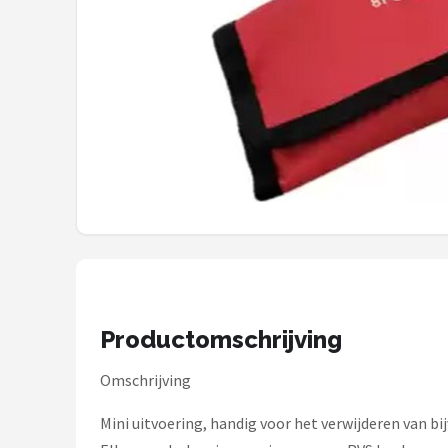
Mountainbikes
Shop
POPULAIRE MERKEN
Basil
Volare
ABUS
AXA
Productomschrijving
New Looxs
Omschrijving
BBB Cycling
Mini uitvoering, handig voor het verwijderen van bi