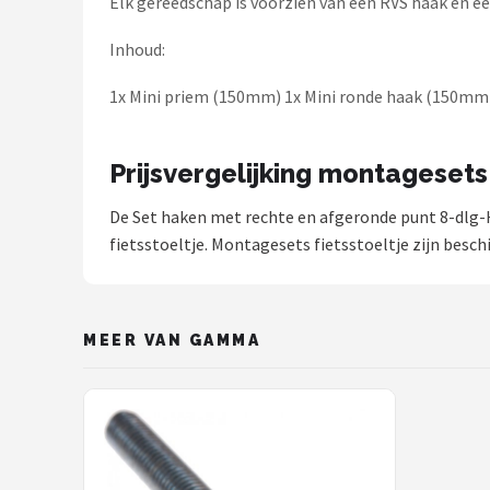
Elk gereedschap is voorzien van een RVS haak en e
Schwalbe
Inhoud:
Voltano
1x Mini priem (150mm) 1x Mini ronde haak (150mm)
Shimano
Cortina
Prijsvergelijking montagesets 
De Set haken met rechte en afgeronde punt 8-dlg
Alle merken →
fietsstoeltje. Montagesets fietsstoeltje zijn besch
MEER VAN GAMMA