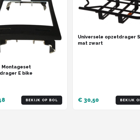
Universele opzetdrager S
mat zwart
e Montageset
drager E bike
48
€ 30,50
BEKIJK OP BOL
BEKIJK O