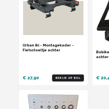
Urban Iki - Montagekader -
Fietsstoeltje achter
Bobik
achter
€ 27,90
€ 20,
BEKIJK OP BOL