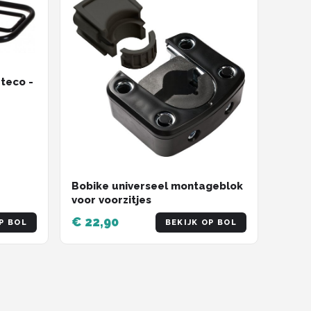
teco -
Bobike universeel montageblok
voor voorzitjes
€ 22,90
P BOL
BEKIJK OP BOL