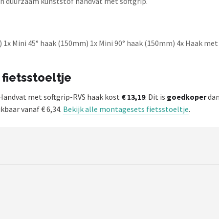
en duurzaam kunststof handvat met softgrip.
 1x Mini 45° haak (150mm) 1x Mini 90° haak (150mm) 4x Haak met
fietsstoeltje
-Handvat met softgrip-RVS haak kost
€ 13,19
. Dit is
goedkoper
dan
ikbaar vanaf € 6,34.
Bekijk alle montagesets fietsstoeltje
.