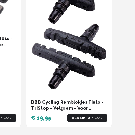
B01s -
or
BBB Cycling Remblokjes Fiets -
TriStop - Velgrem - Voor
Stadsfiets & Mountainbike -
€ 19,95
P BOL
BEKIJK OP BOL
Shimano Compatibel - V-Brake
Remblokken - Zwart - BBS-16