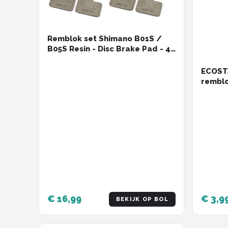
Remblok set Shimano B01S /
B05S Resin - Disc Brake Pad - 4
stuks / 2 paar - voor en achter
ECOSTA
remblo
zwart
€ 16,99
€ 3,9
BEKIJK OP BOL