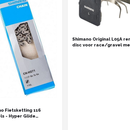
Shimano Original L05A r
disc voor race/gravel me
koelvin
o Fietsketting 116
ls - Hyper Glide
logie - 6/7/8-speed
ibiliteit - MTB/Racefiets