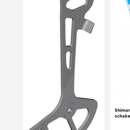
Shiman
schake
techno
compat