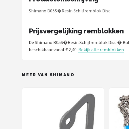
Schwalbe
Shimano B05S�Resin Schijfremblok Disc
Voltano
Prijsvergelijking remblokken
Shimano
De Shimano B05S�Resin Schijfremblok Disc � Bu
Cortina
beschikbaar vanaf € 2,40.
Bekijk alle remblokken
.
Alle merken →
MEER VAN SHIMANO