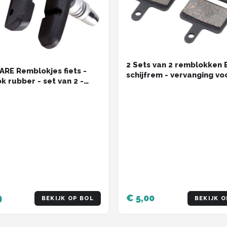
2 Sets van 2 remblokken 
RE Remblokjes fiets -
schijfrem - vervanging vo
k rubber - set van 2 -
Shimano B05S
9
€ 5,00
BEKIJK OP BOL
BEKIJK O