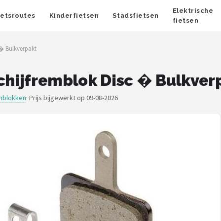
Elektrische
ietsroutes
Kinderfietsen
Stadsfietsen
fietsen
� Bulkverpakt
hijfremblok Disc � Bulkver
mblokken
·
Prijs bijgewerkt op 09-08-2026