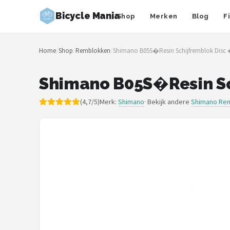
Bicycle Mania
Shop
Merken
Blog
F
Zoeken
Home
/
Shop
/
Remblokken
/
Shimano B05S�Resin Schijfremblok Disc 
NAVIGATIE
Shop
Shimano B05S�Resin Sc
Merken
(4,7/5)
Merk:
Shimano
· Bekijk andere
Shimano Re
Blog
Fietsroutes
Kinderfietsen
Stadsfietsen
Elektrische fietsen