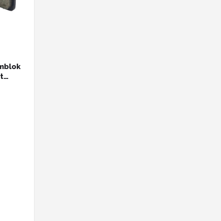
emblok
t