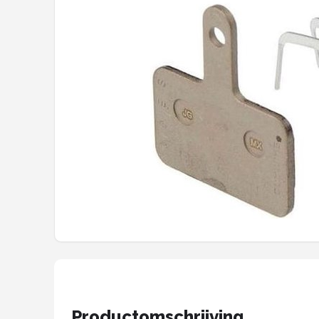
Mountainbikes
Shop
POPULAIRE MERKEN
Basil
Volare
ABUS
AXA
New Looxs
BBB Cycling
Productomschrijving