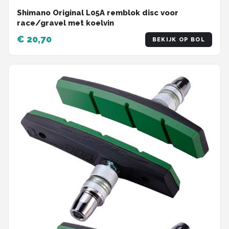
Shimano Original L05A remblok disc voor
race/gravel met koelvin
€ 20,70
BEKIJK OP BOL