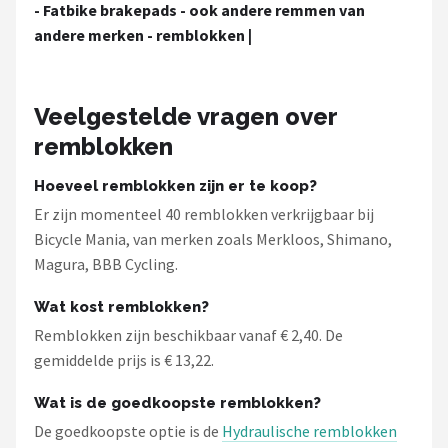
Schwalbe
- Fatbike brakepads - ook andere remmen van
andere merken - remblokken |
Voltano
Shimano
Veelgestelde vragen over
remblokken
Cortina
Hoeveel remblokken zijn er te koop?
Alle merken →
Er zijn momenteel 40 remblokken verkrijgbaar bij
Bicycle Mania, van merken zoals Merkloos, Shimano,
Magura, BBB Cycling.
Wat kost remblokken?
Remblokken zijn beschikbaar vanaf € 2,40. De
gemiddelde prijs is € 13,22.
Wat is de goedkoopste remblokken?
De goedkoopste optie is de
Hydraulische remblokken