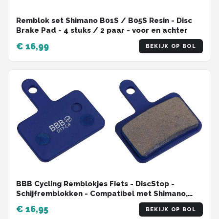
Remblok set Shimano B01S / B05S Resin - Disc
Brake Pad - 4 stuks / 2 paar - voor en achter
€ 16,99
BEKIJK OP BOL
BBB Cycling Remblokjes Fiets - DiscStop -
Schijfremblokken - Compatibel met Shimano,
Tektro en Giant Schijfremmen - Blauw - BBS-52
€ 16,95
BEKIJK OP BOL