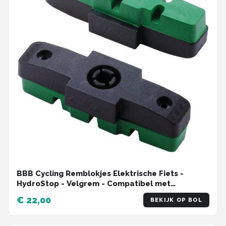
BBB Cycling Remblokjes Elektrische Fiets -
HydroStop - Velgrem - Compatibel met
Stadsfiets, E-bike & Mountainbike - Magura
€ 22,00
BEKIJK OP BOL
Remblokken - Groen - BBS-09E