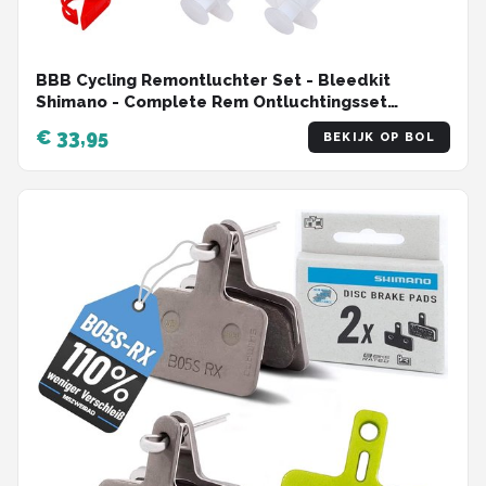
BBB Cycling Remontluchter Set - Bleedkit
Shimano - Complete Rem Ontluchtingsset
Shimano - Compatibel met Shimano MTB en
€ 33,95
BEKIJK OP BOL
Road Groepsets - BBS-103