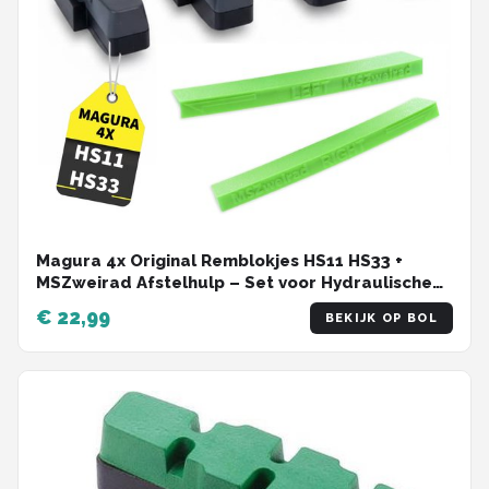
Magura 4x Original Remblokjes HS11 HS33 +
MSZweirad Afstelhulp – Set voor Hydraulische
Velgremmen
€ 22,99
BEKIJK OP BOL