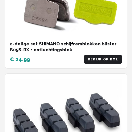
2-delige set SHIMANO schijfremblokken blister
B05S-RX + ontluchtingsblok
€ 24,99
BEKIJK OP BOL