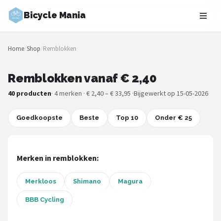
Bicycle Mania
Zoeken
Home
/
Shop
/
Remblokken
NAVIGATIE
Shop
Remblokken vanaf € 2,40
40 producten
· 4 merken · € 2,40 – € 33,95 ·
Bijgewerkt op 15-05-2026
Merken
Goedkoopste
Blog
Beste
Top 10
Onder € 25
Fietsroutes
Merken in remblokken:
Kinderfietsen
Merkloos
Shimano
Magura
Stadsfietsen
BBB Cycling
Elektrische fietsen