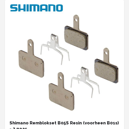
Shimano Remblokset B05S Resin (voorheen B01s)
- 2 paar