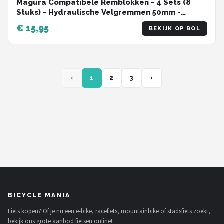
Magura Compatibele Remblokken - 4 Sets (8
Stuks) - Hydraulische Velgremmen 50mm -
Geschikt voor Magura HS33 & HS11 - Voor
€ 15,95
BEKIJK OP BOL
Stadsfiets & Mountainbike - Zwart
‹
1
2
3
›
BICYCLE MANIA
Fiets kopen? Of je nu een e-bike, racefiets, mountainbike of stadsfiets zoekt,
bekijk ons grote aanbod fietsen online!