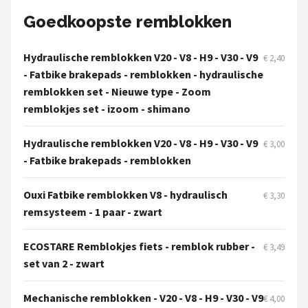
Goedkoopste remblokken
Mountainbikes
Hydraulische remblokken V20 - V8 - H9 - V30 - V9
€ 2,40
Shop
- Fatbike brakepads - remblokken - hydraulische
POPULAIRE MERKEN
remblokken set - Nieuwe type - Zoom
remblokjes set - izoom - shimano
Basil
Hydraulische remblokken V20 - V8 - H9 - V30 - V9
Volare
€ 3,00
- Fatbike brakepads - remblokken
ABUS
Ouxi Fatbike remblokken V8 - hydraulisch
€ 3,30
remsysteem - 1 paar - zwart
AXA
New Looxs
ECOSTARE Remblokjes fiets - remblok rubber -
€ 3,49
set van 2 - zwart
BBB Cycling
Mechanische remblokken - V20 - V8 - H9 - V30 - V9
€ 4,00