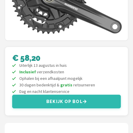
Mountainbikes
Shop
POPULAIRE MERKEN
Basil
€ 58,20
Volare
Uiterlijk 13 augustus in huis
Inclusief
verzendkosten
ABUS
Ophalen bij een afhaalpunt mogelijk
30 dagen bedenktijd &
gratis
retourneren
AXA
Dag en nacht klantenservice
BEKIJK OP BOL
New Looxs
BBB Cycling