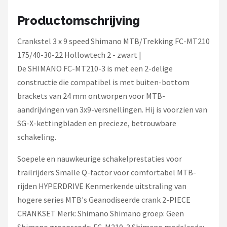
Schwalbe
Productomschrijving
Voltano
Crankstel 3 x 9 speed Shimano MTB/Trekking FC-MT210
Shimano
175/40-30-22 Hollowtech 2 - zwart |
De SHIMANO FC-MT210-3 is met een 2-delige
Cortina
constructie die compatibel is met buiten-bottom
brackets van 24 mm ontworpen voor MTB-
Alle merken →
aandrijvingen van 3x9-versnellingen. Hij is voorzien van
SG-X-kettingbladen en precieze, betrouwbare
schakeling.
Soepele en nauwkeurige schakelprestaties voor
trailrijders Smalle Q-factor voor comfortabel MTB-
rijden HYPERDRIVE Kenmerkende uitstraling van
hogere series MTB's Geanodiseerde crank 2-PIECE
CRANKSET Merk: Shimano Shimano groep: Geen