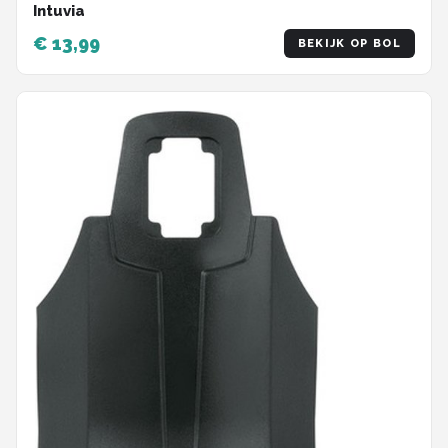
Intuvia
€ 13,99
BEKIJK OP BOL