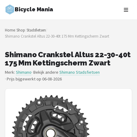
Bicycle Mania
Zoeken
Home
/
Shop
/
Stadsfietsen
/
NAVIGATIE
Shimano Crankstel Altus 22-30-40t 175 Mm Kettingscherm Zwart
Shop
Shimano Crankstel Altus 22-30-40t
Merken
175 Mm Kettingscherm Zwart
Merk:
Shimano
· Bekijk andere
Shimano Stadsfietsen
Blog
·
Prijs bijgewerkt op 06-08-2026
Fietsroutes
Kinderfietsen
Stadsfietsen
Elektrische fietsen