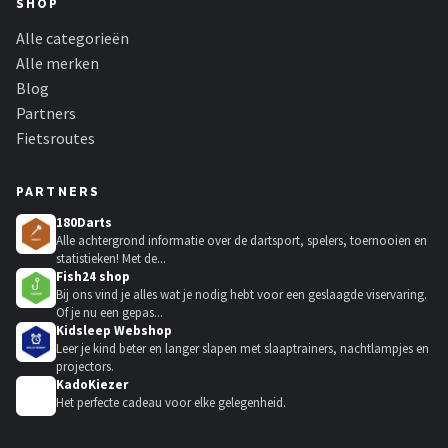
SHOP
Alle categorieën
Alle merken
Blog
Partners
Fietsroutes
PARTNERS
180Darts
Alle achtergrond informatie over de dartsport, spelers, toernooien en
statistieken! Met de...
Fish24 shop
Bij ons vind je alles wat je nodig hebt voor een geslaagde viservaring.
Of je nu een gepas...
Kidsleep Webshop
Leer je kind beter en langer slapen met slaaptrainers, nachtlampjes en
projectors.
KadoKiezer
🎁
Het perfecte cadeau voor elke gelegenheid.