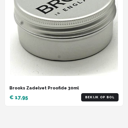
Brooks Zadelvet Proofide 30ml
€ 17,95
BEKIJK OP BOL