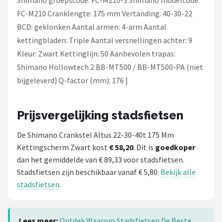
Shimano groepscode: FC-M210-3 Shimano modelcode:
FC-M210 Cranklengte: 175 mm Vertanding: 40-30-22
BCD: geklonken Aantal armen: 4-arm Aantal
kettingbladen: Triple Aantal versnellingen achter: 9
Kleur: Zwart Kettinglijn: 50 Aanbevolen trapas:
Shimano Hollowtech 2 BB-MT500 / BB-MT500-PA (niet
bijgeleverd) Q-factor (mm): 176 |
Prijsvergelijking stadsfietsen
De Shimano Crankstel Altus 22-30-40t 175 Mm
Kettingscherm Zwart kost
€ 58,20
. Dit is
goedkoper
dan het gemiddelde van € 89,33 voor stadsfietsen.
Stadsfietsen zijn beschikbaar vanaf € 5,80.
Bekijk alle
stadsfietsen
.
Lees meer:
Ontdek Waarom Stadsfietsen De Beste