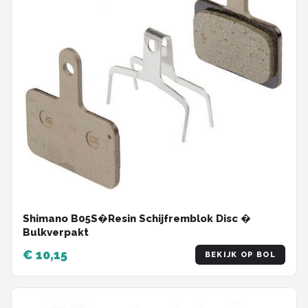
Shimano B05S�Resin Schijfremblok Disc �
Bulkverpakt
€ 10,15
BEKIJK OP BOL