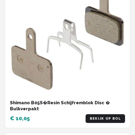
Shimano B05S�Resin Schijfremblok Disc �
Bulkverpakt
€ 10,05
BEKIJK OP BOL