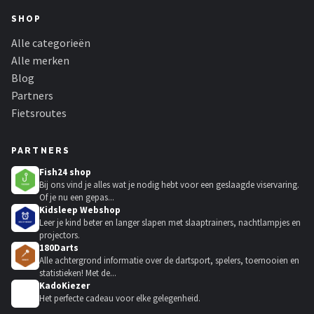
SHOP
Alle categorieën
Alle merken
Blog
Partners
Fietsroutes
PARTNERS
Fish24 shop
Bij ons vind je alles wat je nodig hebt voor een geslaagde viservaring.
Of je nu een gepas...
Kidsleep Webshop
Leer je kind beter en langer slapen met slaaptrainers, nachtlampjes en
projectors.
180Darts
Alle achtergrond informatie over de dartsport, spelers, toernooien en
statistieken! Met de...
KadoKiezer
🎁
Het perfecte cadeau voor elke gelegenheid.