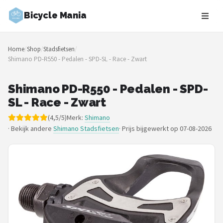
Bicycle Mania
Zoeken
Home
/
Shop
/
Stadsfietsen
/
NAVIGATIE
Shimano PD-R550 - Pedalen - SPD-SL - Race - Zwart
Shop
Shimano PD-R550 - Pedalen - SPD-
Merken
SL - Race - Zwart
(4,5/5)
Merk:
Shimano
Blog
· Bekijk andere
Shimano Stadsfietsen
·
Prijs bijgewerkt op 07-08-2026
Fietsroutes
Kinderfietsen
Stadsfietsen
Elektrische fietsen