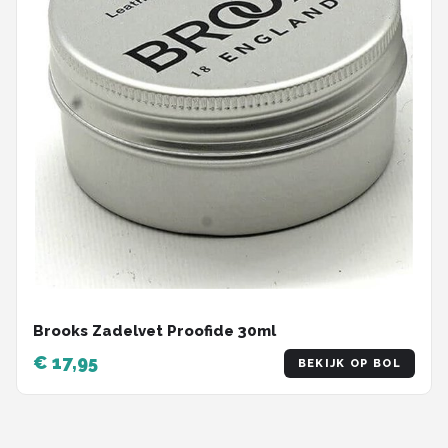
Brooks Zadelvet Proofide 30ml
€ 17,95
BEKIJK OP BOL