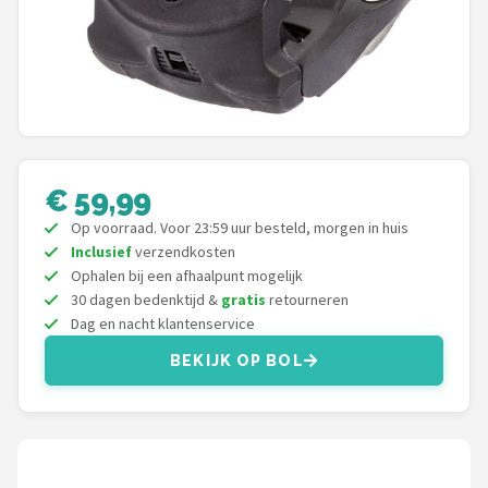
Mountainbikes
Shop
POPULAIRE MERKEN
Basil
€ 59,99
Op voorraad. Voor 23:59 uur besteld, morgen in huis
Volare
Inclusief
verzendkosten
Ophalen bij een afhaalpunt mogelijk
ABUS
30 dagen bedenktijd &
gratis
retourneren
Dag en nacht klantenservice
AXA
BEKIJK OP BOL
New Looxs
BBB Cycling